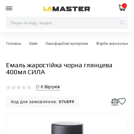
0
Головна
Хімія
Лакофарбові матеріали
Фарби аерозольні
Емаль жаростійка чорна глянцева
400мл СИЛА
0 Відгуків
Код для замовлення:
074899