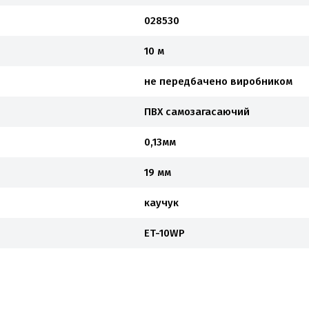
028530
10 м
не передбачено виробником
ПВХ самозагасаючий
0,13мм
19 мм
каучук
ET-10WP