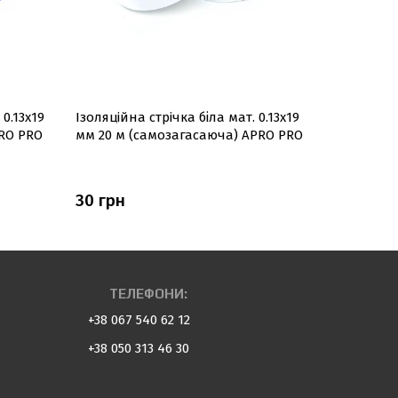
0.13х19
Ізоляцiйна стрiчка біла мат. 0.13х19
Ізоляційн
RO PRO
мм 20 м (самозагасаюча) APRO PRO
0.14х17мм
APRO
30 грн
30 грн
ТЕЛЕФОНИ:
+38 067 540 62 12
+38 050 313 46 30