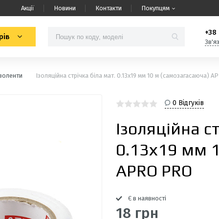
Акції
Новини
Контакти
Покупцям
+38 
рів
Зв'я
Ізоленти
Ізоляцiйна стрiчка біла мат. 0.13х19 мм 10 м (самозагасаюча) 
0 Відгуків
Ізоляцiйна ст
0.13х19 мм 
APRO PRO
Є в наявності
18 грн