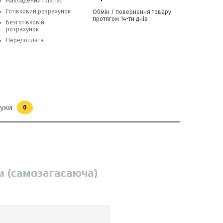
Накладений платіж
Готівковий розрахунок
Обмін / повернення товару
протягом 14-ти днів
Безготівковій
розрахунок
Передоплата
гуки
0
 м (самозагасаюча)