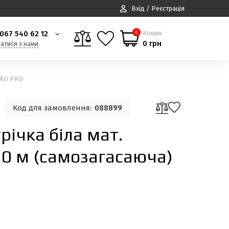
Вхід / Реєстрація
067 540 62 12
Кошик
0
0 грн
затися з нами
APRO PRO
Код для замовлення:
088899
рiчка біла мат.
10 м (самозагасаюча)