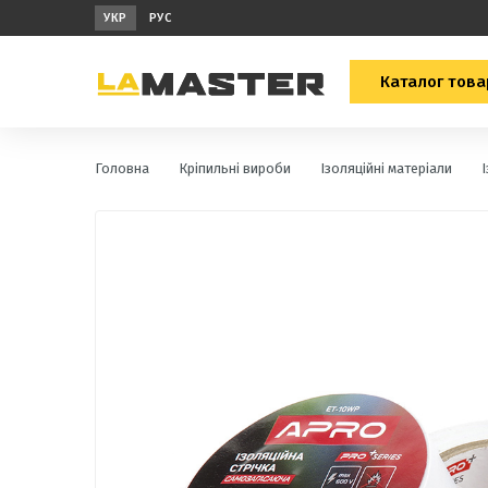
УКР
РУС
Каталог това
Головна
Кріпильні вироби
Ізоляційні матеріали