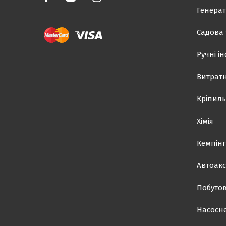
Генерат
Садова 
Ручні і
Витратн
Кріпиль
Хімія
Кемпінг
Автоакс
Побутов
Насосн