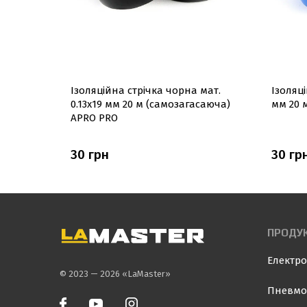
.14х17мм
Ізоляцiйна стрiчка чорна мат.
Ізоляцi
 APRO
0.13х19 мм 20 м (самозагасаюча)
мм 20 
APRO PRO
30 грн
30 гр
ПРОДУК
Електро
© 2023 — 2026 «LaMaster»
Пневмо