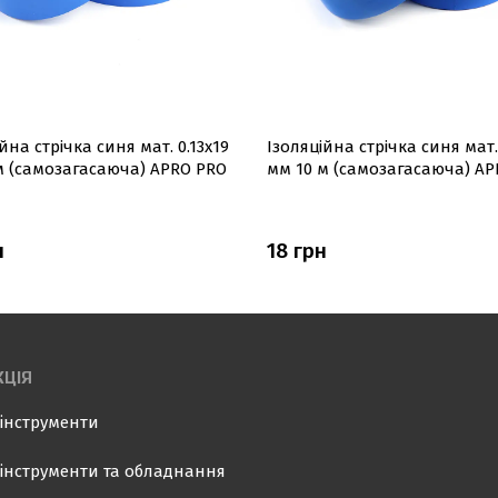
йна стрiчка синя мат. 0.13х19
Ізоляцiйна стрiчка синя мат. 
м (самозагасаюча) APRO PRO
мм 10 м (самозагасаюча) AP
н
18 грн
ЦІЯ
інструменти
інструменти та обладнання