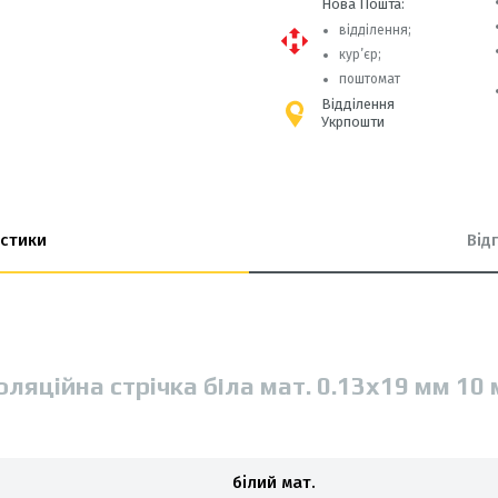
Нова Пошта:
відділення;
кур’єр;
поштомат
Відділення
Укрпошти
стики
Від
оляцiйна стрiчка біла мат. 0.13х19 мм 10
білий мат.