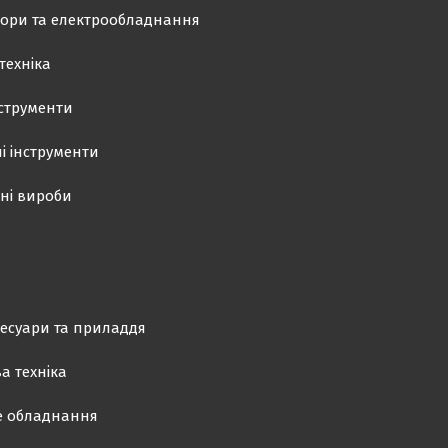
ори та електрообладнання
техніка
нструменти
і інструменти
ні вироби
есуари та приладдя
а техніка
е обладнання