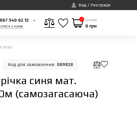
Вхід / Реєстрація
067 540 62 12
Кошик
0
0 грн
затися з нами
EX APRO
Код для замовлення:
089828
трiчка синя мат.
0м (самозагасаюча)