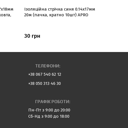
17х18мм
Ізоляційна стрiчка синя 0.14х17мм
Ізоляційн
жовта,
20м (пачка, кратно 10шт) APRO
25м (пачк
30 грн
36 грн
ТЕЛЕФОНИ:
+38 067 540 62 12
+38 050 313 46 30
ГРАФІК РОБОТИ:
Пн-Пт з 9:00 до 20:00
Сб-Нд з 9:00 до 18:00