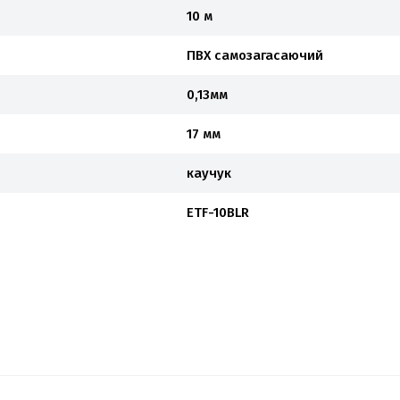
10 м
ПВХ самозагасаючий
0,13мм
17 мм
каучук
ETF-10BLR