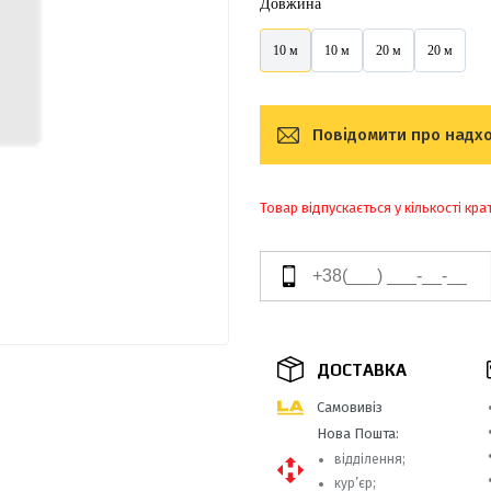
Довжина
10 м
10 м
20 м
20 м
Повідомити про надх
Товар відпускається у кількості кра
ДОСТАВКА
Самовивіз
Нова Пошта:
відділення;
кур’єр;