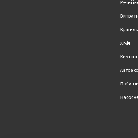
Ручні і
Витратн
Кріпиль
Хімія
Кемпінг
Автоакс
Побутов
Насосн