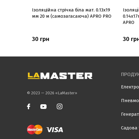
на
Ізоляцiйна стрiчка біла мат. 0.13х19
Ізоляц
тно 10шт)
мм 20 м (самозагасаюча) APRO PRO
0.14х1
APRO
30 грн
30 гр
ПРОДУК
Електро
© 2023 — 2026 «LaMaster»
Пневмо
Генерат
Садова 