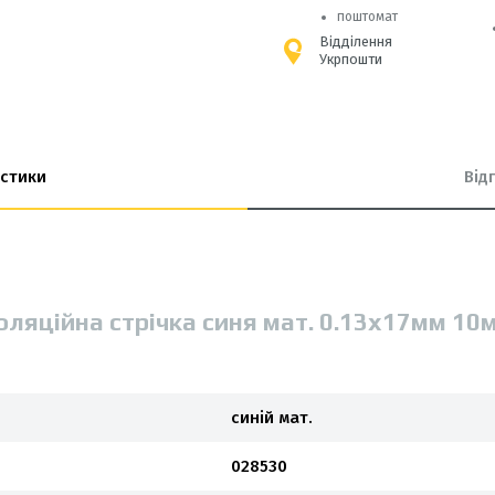
поштомат
Відділення
Укрпошти
стики
Від
оляцiйна стрiчка синя мат. 0.13х17мм 10
синій мат.
028530