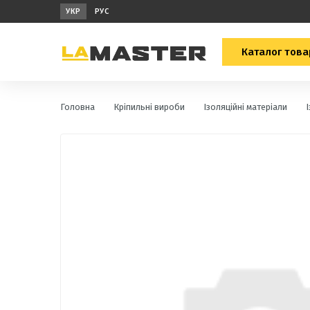
УКР
РУС
Каталог това
Головна
Кріпильні вироби
Ізоляційні матеріали