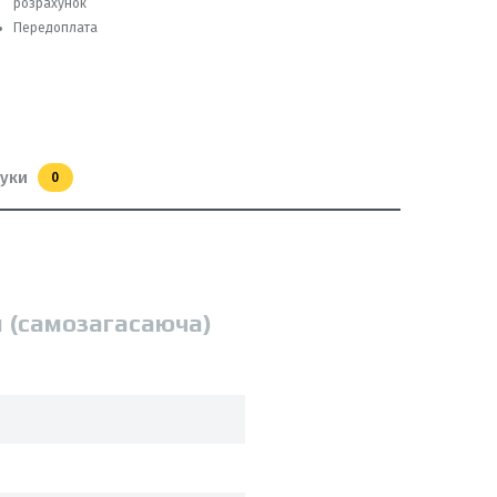
розрахунок
Передоплата
гуки
0
м (самозагасаюча)