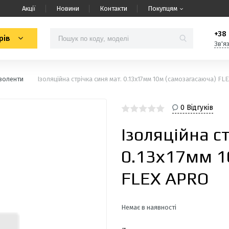
Акції
Новини
Контакти
Покупцям
+38 
рів
Зв'я
Ізоленти
Ізоляцiйна стрiчка синя мат. 0.13х17мм 10м (самозагасаюча) FL
0 Відгуків
Ізоляцiйна с
0.13х17мм 1
FLEX APRO
Немає в наявності