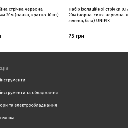
ійна стрiчка червона
Набір ізоляційної стрічки 0.
7мм 20м (пачка, кратно 10шт)
20м (чорна, синя, червона, 
зелена, біла) UNIFIX
н
75 грн
ЦІЯ
інструменти
інструменти та обладнання
ори та електрообладнання
техніка