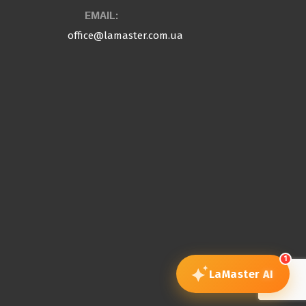
EMAIL:
office@lamaster.com.ua
1
LaMaster
AI