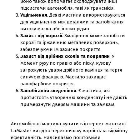
Воно також допомагає охолоджувати інші
підсистеми автомобіля, такі як трансмісія.
Ущільнення
. Деякі мастила використовуються
для ущільнення між деталями та запобігання
витоку масла або інших рідин.
Захист від корозії
. Змащення може запобігти
корозії та іржавінню металевих поверхонь,
забезпечуючи їм захисне покриття.
Захист від дрібних сколів та подряпин
. У
момент руху по гравію або піску, кузову
загрожують удари дрібного камінця та тертя
сипучою фракцією. Мастило захищає
лакофарбове покриття.
Запобігання зледеніння
. Є мастила, які
протистоять утворенню конденсату і не дають
примерзнути дверям машини та замкам.
Автомобільні мастила купити в інтернет-магазині
LaMaster вигідно через низьку вартість та відмінну
ефективність. Надсилаємо поштовими