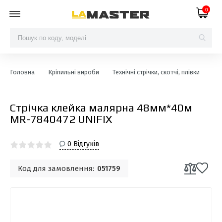
0
Головна
Кріпильні вироби
Технічні стрічки, скотчі, плівки
Ст
Стрічка клейка малярна 48мм*40м
MR-7840472 UNIFIX
0 Відгуків
Код для замовлення:
051759