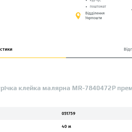
кур’єр;
поштомат
Відділення
Укрпошти
стики
Від
трічка клейка малярна MR-7840472P пре
051759
40 м