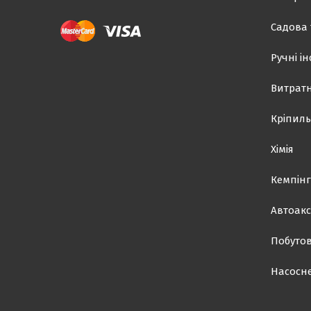
Садова 
Ручні і
Витратн
Кріпиль
Хімія
Кемпінг
Автоакс
Побутов
Насосн