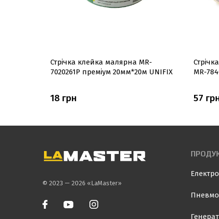
20мм*40м
Стрічка клейка малярна MR-
Стрічк
7020261P преміум 20мм*20м UNIFIX
MR-784
18 грн
57 гр
ПРОДУК
Електро
© 2023 — 2026 «LaMaster»
Пневмо
Генерат