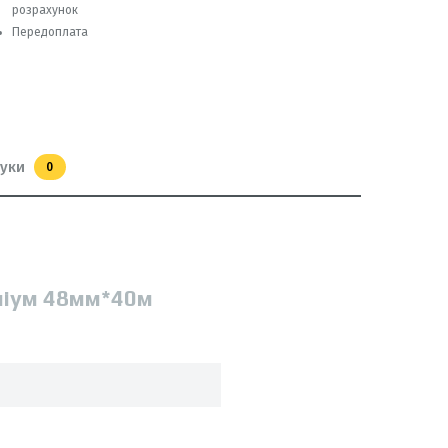
розрахунок
Передоплата
гуки
0
міум 48мм*40м