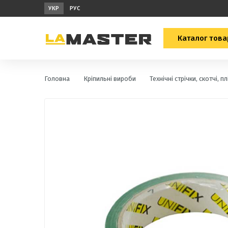
УКР
РУС
Каталог това
Головна
Кріпильні вироби
Технічні стрічки, скотчі, пл