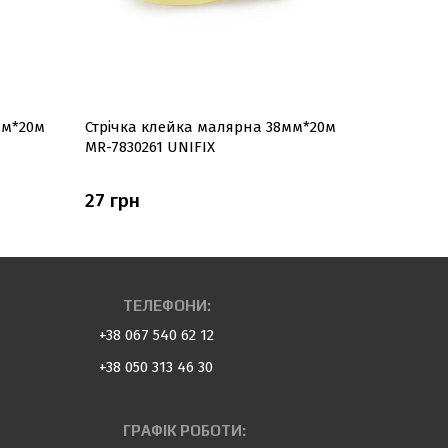
мм*20м
Стрічка клейка малярна 38мм*20м
Стрічка 
MR-7830261 UNIFIX
MR-752026
27 грн
18 грн
ТЕЛЕФОНИ:
+38 067 540 62 12
+38 050 313 46 30
ГРАФІК РОБОТИ: