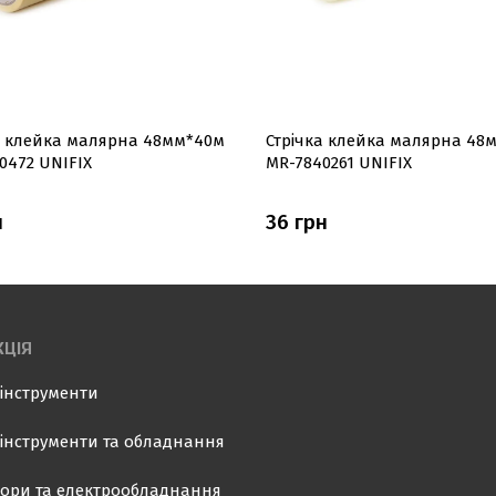
а клейка малярна 48мм*40м
Стрічка клейка малярна 48
0472 UNIFIX
MR-7840261 UNIFIX
н
36 грн
ЦІЯ
інструменти
інструменти та обладнання
ори та електрообладнання