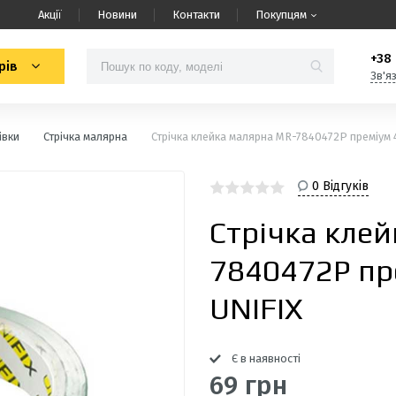
Акції
Новини
Контакти
Покупцям
+38 
рів
Зв'я
івки
Стрічка малярна
Стрічка клейка малярна MR-7840472P преміум
0 Відгуків
Стрічка кле
7840472P п
UNIFIX
Є в наявності
69 грн