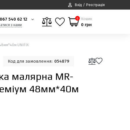
Вхід / Реєстрація
067 540 62 12
Кошик
0
0 грн
затися з нами
 48мм*40м UNIFIX
Код для замовлення:
054879
йка малярна MR-
реміум 48мм*40м