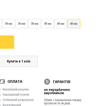
30 мм
30 мм
38 мм
38 мм
48 мм
48 мм
Купити в 1 клік
ОПЛАТА
ГАРАНТІЯ
Внутрішній рахунок
не передбачено
виробником
Накладений платіж
Готівковий розрахунок
Обмін / повернення товару
протягом 14-ти днів
Безготівковій