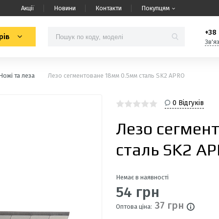
Акції
Новини
Контакти
Покупцям
+38 
рів
Зв'я
Ножі та леза
Лезо сегментоване 18мм 0.5мм сталь SK2 APRO
0 Відгуків
Лезо сегмен
сталь SK2 A
Немає в наявності
54 грн
37 грн
Оптова ціна: