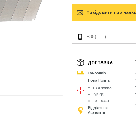
Повідомити про надх
ДОСТАВКА
Самовивіз
Нова Пошта:
відділення;
кур’єр;
поштомат
Відділення
Укрпошти