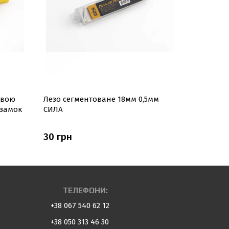
евою
Лезо сегментоване 18мм 0,5мм
Ніж вису
замок
СИЛА
обгумова
СИЛА
30 грн
135 грн
ТЕЛЕФОНИ:
+38 067 540 62 12
+38 050 313 46 30