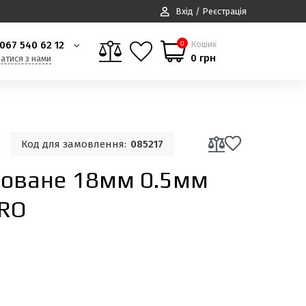
Вхід / Реєстрація
067 540 62 12
Кошик
0
0 грн
затися з нами
Код для замовлення:
085217
товане 18мм 0.5мм
PRO