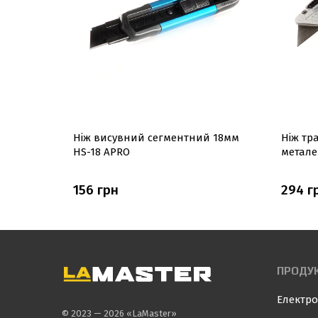
ований,
Ніж висувний сегментний 18мм
Ніж тр
HS-18 APRO
метале
156 грн
294 г
ПРОДУК
Електро
© 2023 — 2026 «LaMaster»