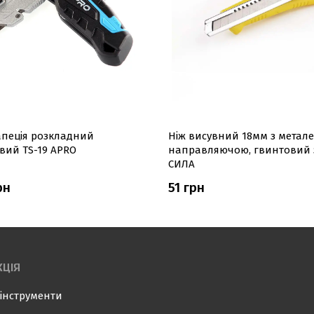
апеція розкладний
Ніж висувний 18мм з метал
вий TS-19 APRO
направляючою, гвинтовий 
СИЛА
рн
51 грн
ЦІЯ
інструменти