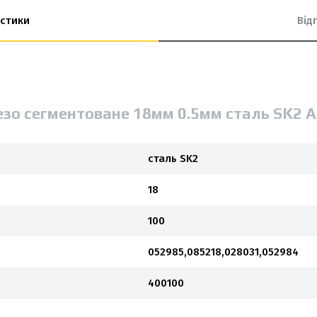
стики
Від
езо сегментоване 18мм 0.5мм сталь SK2 
сталь SK2
18
100
052985,085218,028031,052984
400100