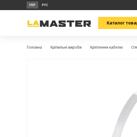
УКР
РУС
Каталог това
Головна
Кріпильні вироби
Кріплення кабелю
Ст