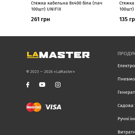
ла (пач
Стяжка кабельна 8х400 біла (пач
Стяжка
100шт) UNIFIX
100шт)
261 грн
135 г
ПРОДУК
Електро
© 2023 — 2026 «LaMaster»
Пневмо
Генерат
Садова 
Ручні і
Витратн