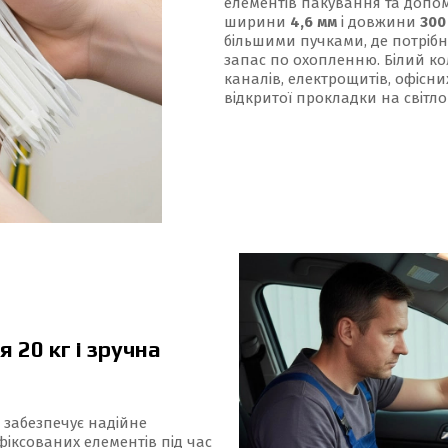
елементів пакування та допомі
ширини
4,6 мм
і довжини
300
більшими пучками, де потрібн
запас по охопленню. Білий кол
каналів, електрощитів, офісн
відкритої прокладки на світло
 20 кг і зручна
о забезпечує надійне
фіксованих елементів під час