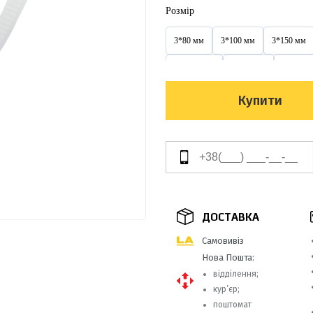
Розмір
3*80 мм
3*100 мм
3*150 мм
3,6*300 мм
3х100 мм
3х150 м
4*300 мм
4*350 мм
4*370 мм
Купити
4х200 мм
4х250 мм
4х300 мм
5*350 мм
5*400 мм
5*450 мм
5х350 мм
5х400 мм
5х450 мм
8*400 мм
8*450 мм
8*500 мм
ДОСТАВКА
9*100 мм
9*650 мм
9*650 мм
Самовивіз
Нова Пошта:
відділення;
кур’єр;
поштомат