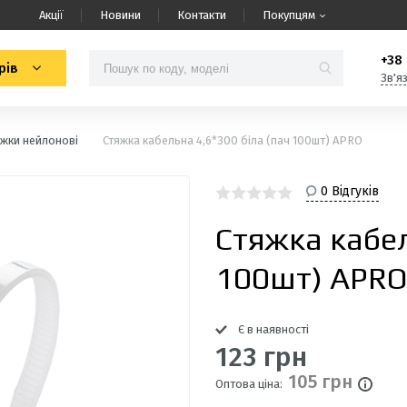
Акції
Новини
Контакти
Покупцям
+38 
рів
Зв'я
яжки нейлонові
Стяжка кабельна 4,6*300 біла (пач 100шт) APRO
0 Відгуків
Стяжка кабел
100шт) APRO
Є в наявності
123 грн
105 грн
Оптова ціна: