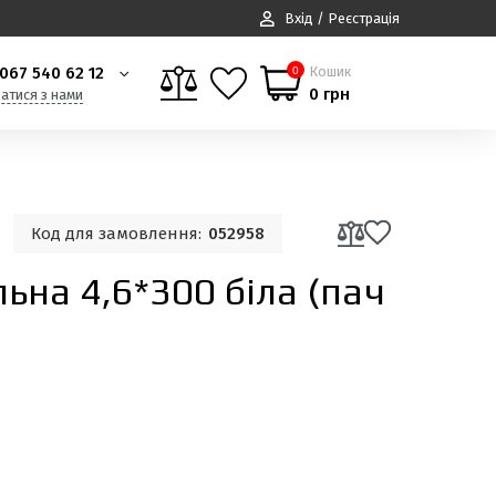
Вхід / Реєстрація
067 540 62 12
Кошик
0
0 грн
затися з нами
Код для замовлення:
052958
ьна 4,6*300 біла (пач