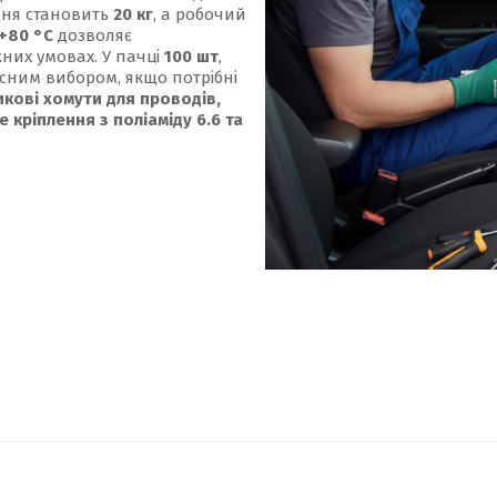
ння становить
20 кг
, а робочий
 +80 °С
дозволяє
них умовах. У пачці
100 шт
,
сним вибором, якщо потрібні
икові хомути для проводів,
 кріплення з поліаміду 6.6 та