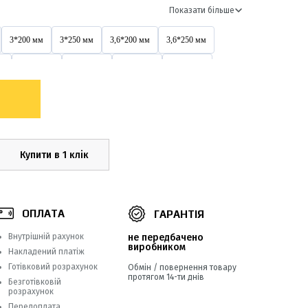
Показати більше
3*200 мм
3*250 мм
3,6*200 мм
3,6*250 мм
м
3х200 мм
4*150 мм
4*200 мм
4*250 мм
4,6*200 мм
4,6*300 мм
4,6*400 мм
4х150 мм
4х400 мм
5*200 мм
5*250 мм
5*300 мм
5*500 мм
5х200 мм
5х250 мм
5х300 мм
Купити в 1 клік
5х500 мм
8*250 мм
8*300 мм
8*350 мм
8*550 мм
8х300 мм
8х400 мм
8х500 мм
ОПЛАТА
ГАРАНТІЯ
9*760 мм
9*900 мм
Внутрішній рахунок
не передбачено
виробником
Накладений платіж
Готівковий розрахунок
Обмін / повернення товару
протягом 14-ти днів
Безготівковій
розрахунок
Передоплата