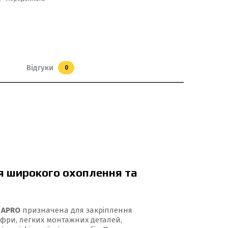
Відгуки
0
я широкого охоплення та
 APRO
призначена для закріплення
гофри, легких монтажних деталей,