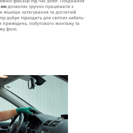
жної фіксації під час робіт. Поєднання
 мм
дозволяє зручно працювати з
е міцніше затягування та достатній
ір добре підходить для світлих кабель-
их приміщень, побутового монтажу та
му фоні.