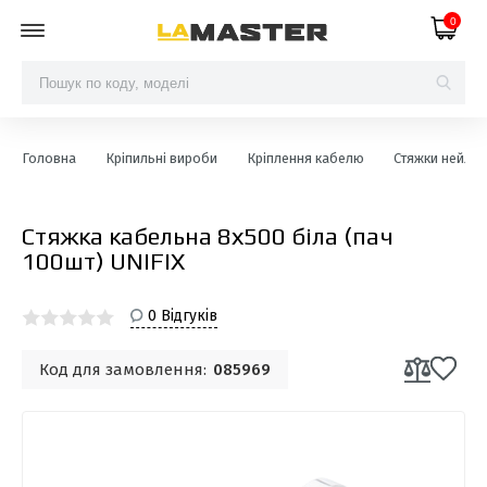
0
Головна
Кріпильні вироби
Кріплення кабелю
Стяжки нейлон
Стяжка кабельна 8х500 біла (пач
100шт) UNIFIX
0 Відгуків
Код для замовлення:
085969