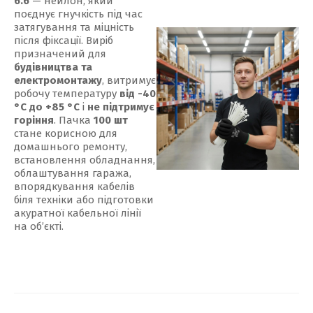
6.6
— нейлон, який
поєднує гнучкість під час
затягування та міцність
після фіксації. Виріб
призначений для
будівництва та
електромонтажу
, витримує
робочу температуру
від -40
°С до +85 °С
і
не підтримує
горіння
. Пачка
100 шт
стане корисною для
домашнього ремонту,
встановлення обладнання,
облаштування гаража,
впорядкування кабелів
біля техніки або підготовки
акуратної кабельної лінії
на об’єкті.