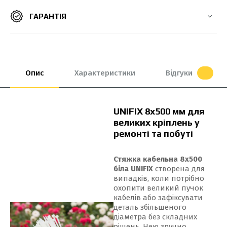
ГАРАНТІЯ
8*550 мм
8х300 мм
8х400 мм
8х500 мм
9*100 мм
9*650 мм
9*650 мм
9*760 мм
9*900 мм
Опис
Характеристики
Відгуки
UNIFIX 8x500 мм для
великих кріплень у
ремонті та побуті
Стяжка кабельна 8x500
біла UNIFIX
створена для
випадків, коли потрібно
охопити великий пучок
кабелів або зафіксувати
деталь збільшеного
діаметра без складних
рішень. Нею зручно