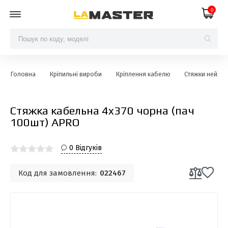
0
Головна
Кріпильні вироби
Кріплення кабелю
Стяжки нейлон
Стяжка кабельна 4x370 чорна (пач
100шт) APRO
0 Відгуків
Код для замовлення:
022467