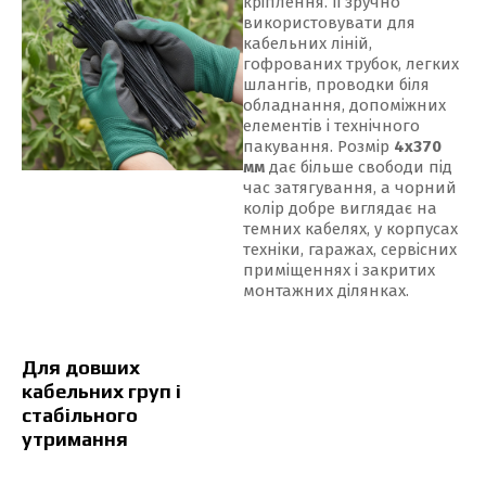
кріплення. Її зручно
використовувати для
кабельних ліній,
гофрованих трубок, легких
шлангів, проводки біля
обладнання, допоміжних
елементів і технічного
пакування. Розмір
4x370
мм
дає більше свободи під
час затягування, а чорний
колір добре виглядає на
темних кабелях, у корпусах
техніки, гаражах, сервісних
приміщеннях і закритих
монтажних ділянках.
Для довших
кабельних груп і
стабільного
утримання