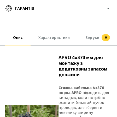
ГАРАНТІЯ
8*550 мм
8х300 мм
8х400 мм
8х500 мм
9*650 мм
9*760 мм
9*900 мм
9*1000 мм
Опис
Характеристики
Відгуки
0
APRO 4x370 мм для
монтажу з
додатковим запасом
довжини
Стяжка кабельна 4x370
чорна APRO
підходить для
випадків, коли потрібно
охопити більший пучок
проводів, але зберегти
невелику ширину