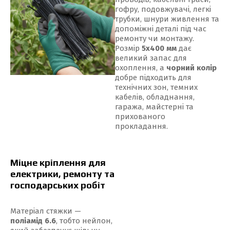
гофру, подовжувачі, легкі
трубки, шнури живлення та
допоміжні деталі під час
ремонту чи монтажу.
Розмір
5x400 мм
дає
великий запас для
охоплення, а
чорний колір
добре підходить для
технічних зон, темних
кабелів, обладнання,
гаража, майстерні та
прихованого
прокладання.
Міцне кріплення для
електрики, ремонту та
господарських робіт
Матеріал стяжки —
поліамід 6.6
, тобто нейлон,