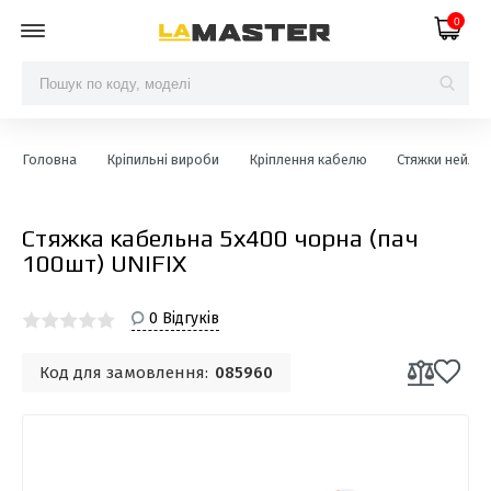
0
Головна
Кріпильні вироби
Кріплення кабелю
Стяжки нейлон
Стяжка кабельна 5х400 чорна (пач
100шт) UNIFIX
0 Відгуків
Код для замовлення:
085960