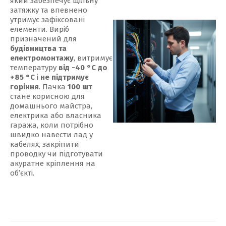
який забезпечує щільну
затяжку та впевнено
утримує зафіксовані
елементи. Виріб
призначений для
будівництва та
електромонтажу
, витримує
температуру
від -40 °С до
+85 °С
і
не підтримує
горіння
. Пачка
100 шт
стане корисною для
домашнього майстра,
електрика або власника
гаража, коли потрібно
швидко навести лад у
кабелях, закріпити
проводку чи підготувати
акуратне кріплення на
об’єкті.