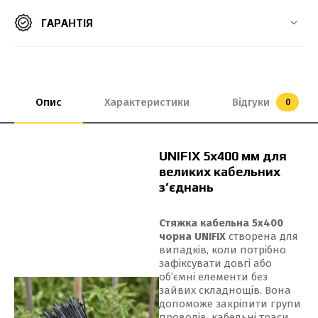
ГАРАНТІЯ
8*550 мм
8х300 мм
8х400 мм
8х500 мм
9*650 мм
9*760 мм
9*900 мм
9*1000 мм
Опис
Характеристики
Відгуки
0
UNIFIX 5x400 мм для
великих кабельних
з’єднань
Стяжка кабельна 5x400
чорна UNIFIX
створена для
випадків, коли потрібно
зафіксувати довгі або
об’ємні елементи без
зайвих складнощів. Вона
допоможе закріпити групи
проводів, кабельні траси,