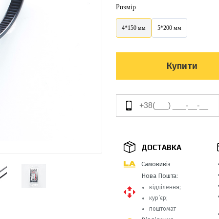
Розмір
4*150 мм
5*200 мм
Купити
ДОСТАВКА
Самовивіз
Нова Пошта:
відділення;
кур’єр;
поштомат