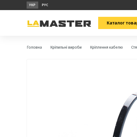
УКР
РУС
Каталог това
Головна
Кріпильні вироби
Кріплення кабелю
Ст