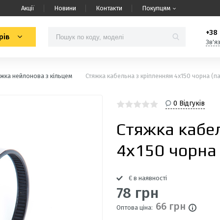
Акції
Новини
Контакти
Покупцям
+38 
рів
Зв'я
яжка нейлонова з кільцем
Стяжка кабельна з кріпленням 4х150 чорна (п
0 Відгуків
Стяжка кабе
4х150 чорна
Є в наявності
78 грн
66 грн
Оптова ціна: