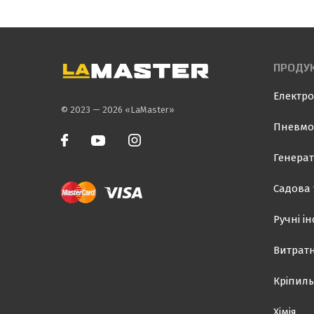
ПРОДУК
Електро
© 2023 — 2026 «LaMaster»
Пневмо
Генерат
Садова 
Ручні і
Витратн
Кріпиль
Хімія