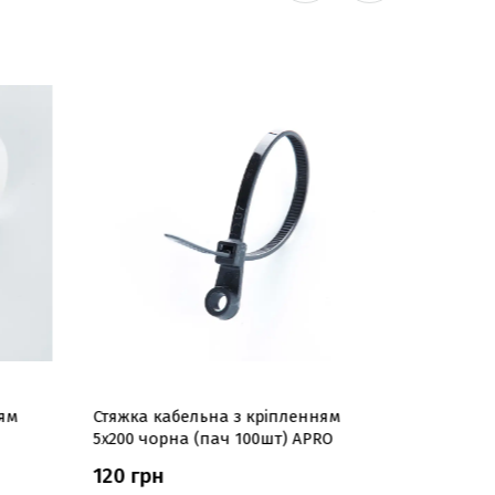
ям
Стяжка кабельна з кріпленням
Стяжка к
5x200 чорна (пач 100шт) APRO
4х150 біл
120 грн
78 грн