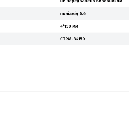
не передбачено виробником
поліамід 6.6
4*150 мм
CTRM-B4150