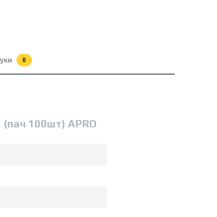
гуки
0
 (пач 100шт) APRO