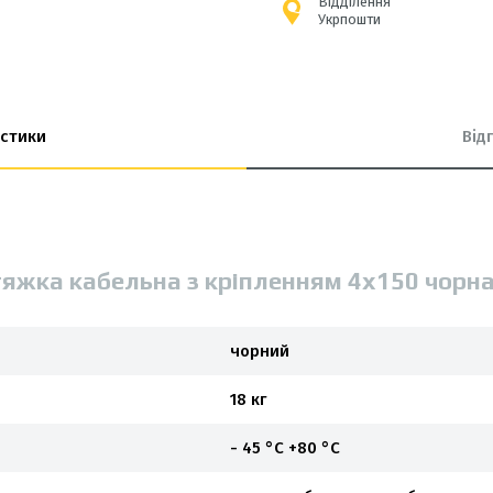
Відділення
Укрпошти
стики
Від
тяжка кабельна з кріпленням 4х150 чорна
чорний
18 кг
- 45 °С +80 °С