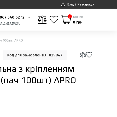
Вхід / Реєстрація
067 540 62 12
Кошик
0
0 грн
затися з нами
ач 100шт) APRO
Код для замовлення:
029947
льна з кріпленням
 (пач 100шт) APRO