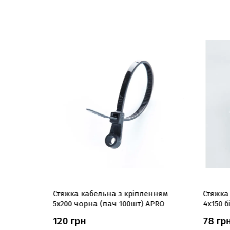
енням
Стяжка кабельна з кріпленням
Стяжка
RO
5x200 чорна (пач 100шт) APRO
4х150 б
120 грн
78 гр