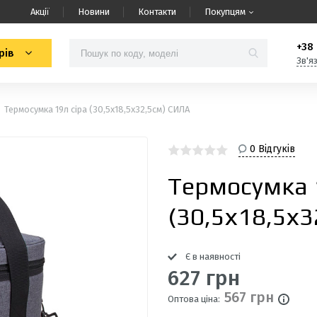
Акції
Новини
Контакти
Покупцям
+38 
рів
Зв'я
Термосумка 19л сіра (30,5х18,5х32,5см) СИЛА
0 Відгуків
Термосумка 
(30,5х18,5х
Є в наявності
627 грн
567 грн
Оптова ціна: