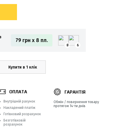
з
79 грн x 8 пл.
8
6
Купити в 1 клік
ОПЛАТА
ГАРАНТІЯ
Внутрішній рахунок
Обмін / повернення товару
протягом 14-ти днів
Накладений платіж
Готівковий розрахунок
Безготівковій
розрахунок