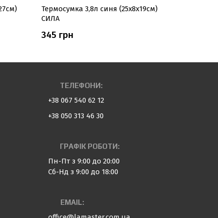
27см)
Термосумка 3,8л синя (25х8х19см)
Терморюк
СИЛА
(29,5х20х3
345 грн
837 грн
ТЕЛЕФОНИ:
+38 067 540 62 12
+38 050 313 46 30
ГРАФІК РОБОТИ:
Пн-Пт з 9:00 до 20:00
Сб-Нд з 9:00 до 18:00
EMAIL:
office@lamaster.com.ua