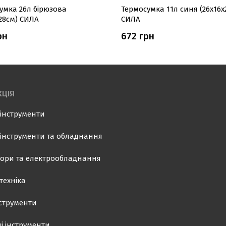
умка 26л бірюзова
Термосумка 11л синя (26х16х
х28см) СИЛА
СИЛА
рн
672 грн
ЦІЯ
інструменти
інструменти та обладнання
ори та електрообладнання
техніка
нструменти
і інструменти