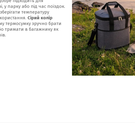
 добре підходить для
 у парку або під час поїздок.
зберігати температуру
икористання.
Сірий колір
му термосумку зручно брати
або тримати в багажнику як
їв.