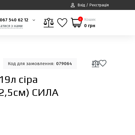
Вхід / Реєстрація
067 540 62 12
Кошик
0
0 грн
затися з нами
Код для замовлення:
079064
19л сіра
32,5см) СИЛА