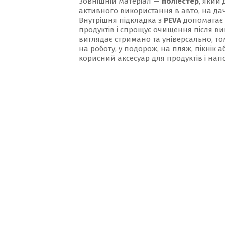
Зовнішній матеріал —
поліестер
, який
активного використання в авто, на дачі,
Внутрішня підкладка з
PEVA
допомагає 
продуктів і спрощує очищення після в
виглядає стримано та універсально, то
на роботу, у подорож, на пляж, пікнік 
корисний аксесуар для продуктів і напо