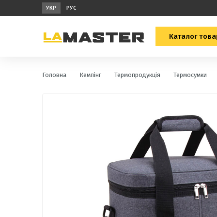
УКР
РУС
Каталог това
Головна
Кемпінг
Термопродукція
Термосумки