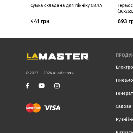
Сумка складана для пікніку СИЛА
Термос
(36х26
441 грн
693 г
ПРОДУК
Електро
© 2023 — 2026 «LaMaster»
Пневмо
Генерат
Садова 
Ручні і
Витратн