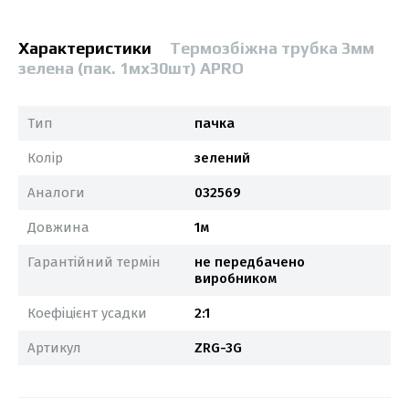
Характеристики
Термозбіжна трубка 3мм
зелена (пак. 1мx30шт) APRO
Тип
пачка
Колір
зелений
Аналоги
032569
Довжина
1м
Гарантійний термін
не передбачено
виробником
Коефіцієнт усадки
2:1
Артикул
ZRG-3G