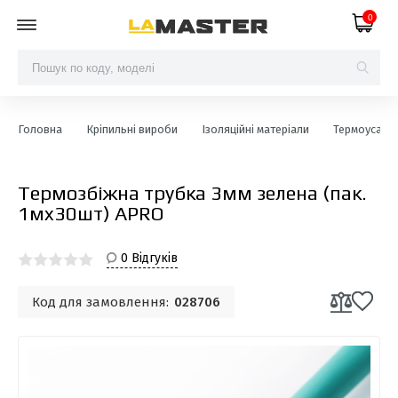
0
Головна
Кріпильні вироби
Ізоляційні матеріали
Термоусаджу
Термозбіжна трубка 3мм зелена (пак.
1мx30шт) APRO
0 Відгуків
Код для замовлення:
028706