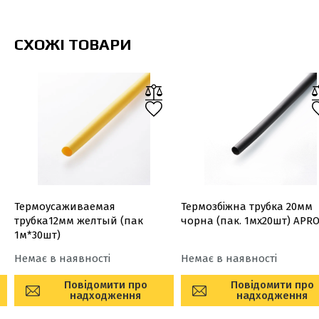
СХОЖІ ТОВАРИ
Термоусаживаемая
Термозбіжна трубка 20мм
трубка12мм желтый (пак
чорна (пак. 1мx20шт) APR
1м*30шт)
Немає в наявності
Немає в наявності
Повідомити про
Повідомити про
надходження
надходження