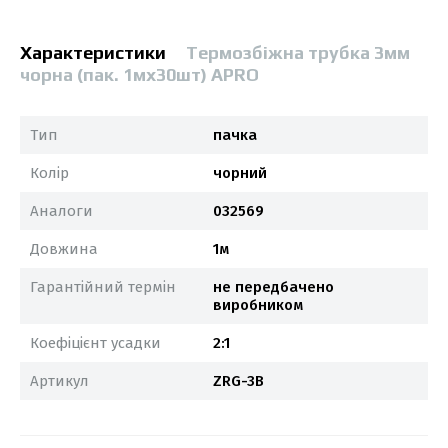
Характеристики
Термозбіжна трубка 3мм
чорна (пак. 1мx30шт) APRO
Тип
пачка
Колір
чорний
Аналоги
032569
Довжина
1м
Гарантійний термін
не передбачено
виробником
Коефіцієнт усадки
2:1
Артикул
ZRG-3B