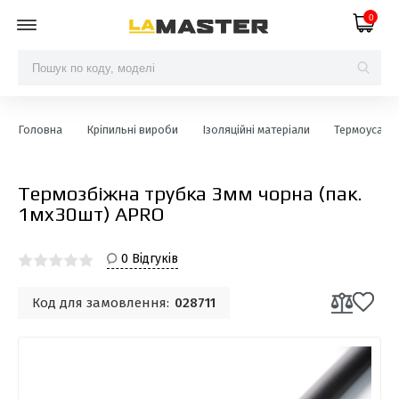
0
Головна
Кріпильні вироби
Ізоляційні матеріали
Термоусаджу
Термозбіжна трубка 3мм чорна (пак.
1мx30шт) APRO
0 Відгуків
Код для замовлення:
028711