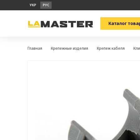
УКР
РУС
Каталог това
Главная
Крепежные изделия
Крепеж кабеля
Кли