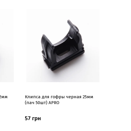
32мм
Клипса для гофры черная 25мм
Клипса д
(пач 50шт) APRO
(пач 50шт
57 грн
48 грн