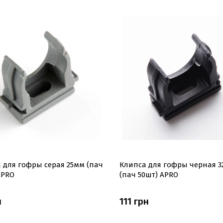
 для гофры серая 25мм (пач
Клипса для гофры черная 
APRO
(пач 50шт) APRO
н
111 грн