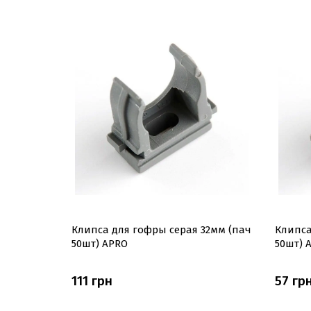
 40мм
Клипса для гофры серая 32мм (пач
Клипса
50шт) APRO
50шт) 
111 грн
57 гр