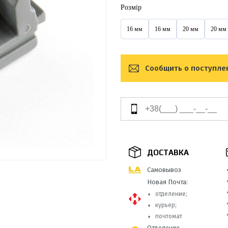
Розмір
16 мм
16 мм
20 мм
20 мм
Сообщить о поступле
ДОСТАВКА
Самовывоз
Новая Почта:
отделение;
курьер;
почтомат
Отделение