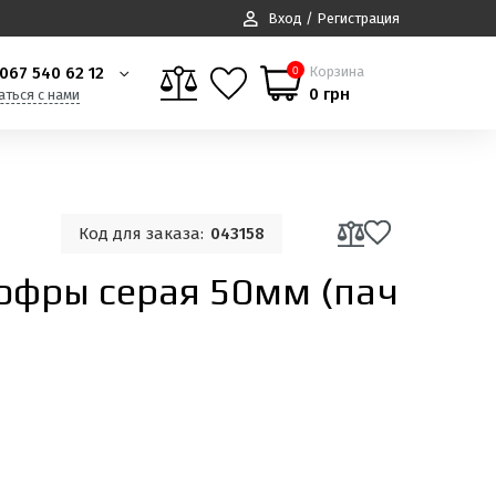
Вход / Регистрация
067 540 62 12
Корзина
0
0 грн
аться с нами
Код для заказа:
043158
гофры серая 50мм (пач