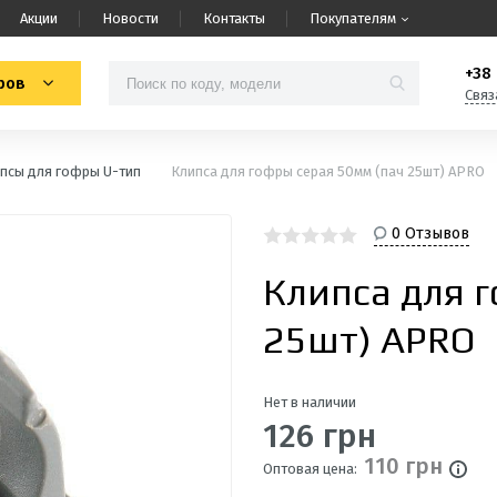
Акции
Новости
Контакты
Покупателям
+38 
ров
Связ
псы для гофры U-тип
Клипса для гофры серая 50мм (пач 25шт) APRO
0 Отзывов
Клипса для 
25шт) APRO
Нет в наличии
126 грн
110 грн
Оптовая цена: