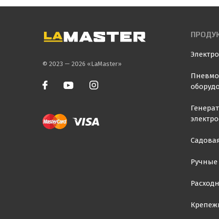
ПРОДУ
Электр
© 2023 — 2026 «LaMaster»
Пневмо
оборуд
Генера
электр
Садовая
Ручные
Расход
Крепеж