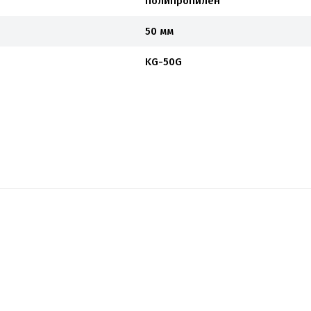
полипропилен
50 мм
KG-50G