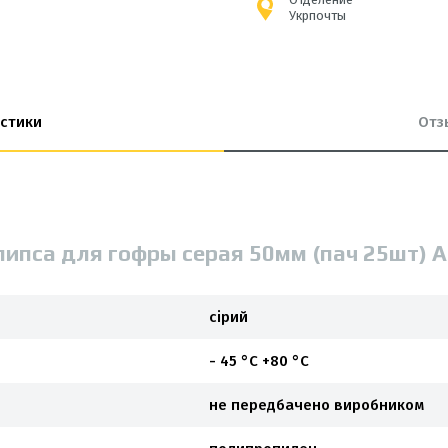
Укрпочты
стики
Отз
липса для гофры серая 50мм (пач 25шт) 
сірий
- 45 °С +80 °С
не передбачено виробником