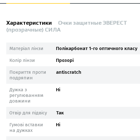
Характеристики
Очки защитные ЭВЕРЕСТ
(прозрачные) СИЛА
Матеріал лінзи
Полікарбонат 1-го оптичного класу
Колір лінзи
Прозорі
Покриття проти
antiscratch
подряпин
Дужка з
Ні
регулюванням
довжини
Отвір для підвісу
Так
Гумові вставки
Ні
на дужках