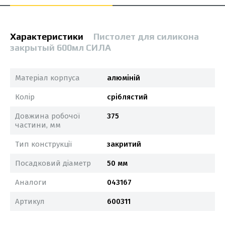
Характеристики
Пистолет для силикона
закрытый 600мл СИЛА
Матеріал корпуса
алюміній
Колір
сріблястий
Довжина робочої
375
частини, мм
Тип конструкції
закритий
Посадковий діаметр
50 мм
Аналоги
043167
Артикул
600311