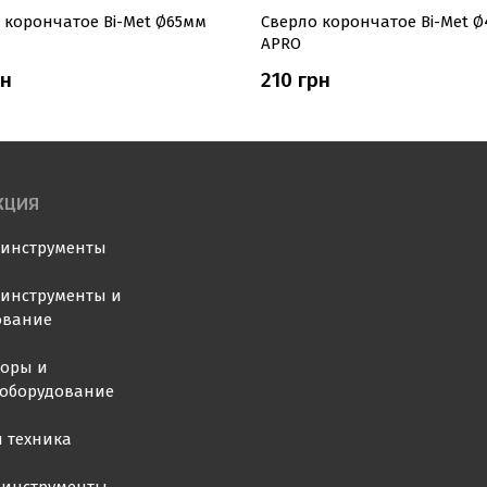
 корончатое Bi-Met Ø65мм
Сверло корончатое Bi-Met 
APRO
рн
210 грн
КЦИЯ
оинструменты
инструменты и
ование
торы и
ооборудование
 техника