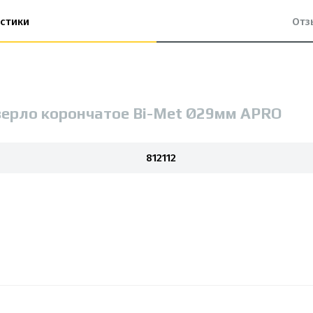
стики
Отз
верло корончатое Bi-Met Ø29мм APRO
812112