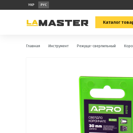
УКР
РУС
Каталог това
Главная
Инструмент
Режуще-сверлильный
Коро