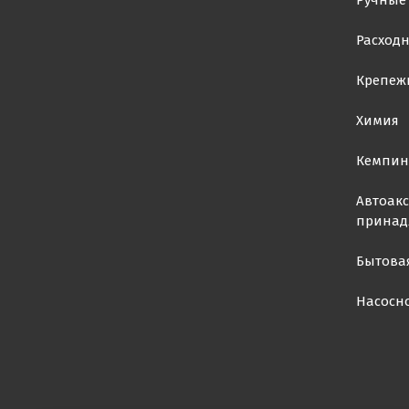
Ручные
Расход
Крепеж
Химия
Кемпин
Автоакс
принад
Бытова
Насосн