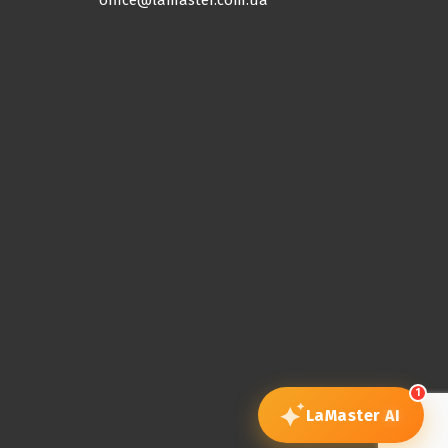
office@lamaster.com.ua
1
LaMaster
AI