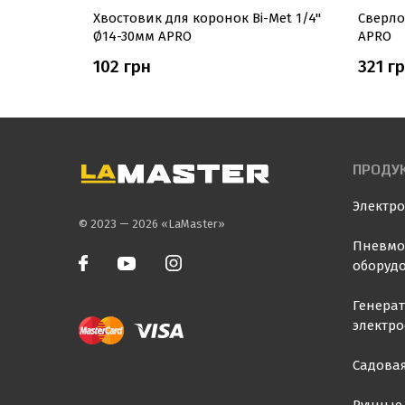
t Ø14мм
Хвостовик для коронок Bi-Met 1/4''
Сверло
Ø14-30мм APRO
APRO
102 грн
321 г
ПРОДУ
Электр
© 2023 — 2026 «LaMaster»
Пневмо
оборуд
Генера
электр
Садовая