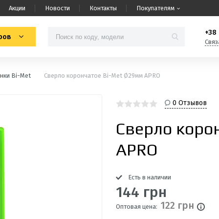
Акции
Новости
Контакты
Покупателям
+38 
ров
Связ
нки Bi-Met
Сверло корончатое Bi-Met Ø29мм APRO
0 Отзывов
Сверло коро
APRO
Есть в наличии
144 грн
122 грн
Оптовая цена: