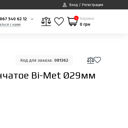
Вход / Регистрация
067 540 62 12
Корзина
0
0 грн
аться с нами
Код для заказа:
081362
нчатое Bi-Met Ø29мм