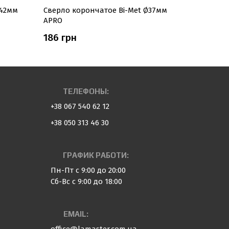
Ø42мм
Сверло корончатое Bi-Met Ø37мм
Сверло к
APRO
APRO
186 грн
174 грн
ТЕЛЕФОНЫ:
+38 067 540 62 12
+38 050 313 46 30
ГРАФИК РАБОТИ:
Пн-Пт с 9:00 до 20:00
Сб-Вс с 9:00 до 18:00
EMAIL: