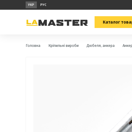
УКР
РУС
Каталог това
Головна
Кріпильні вироби
Дюбеля, анкера
Анкер