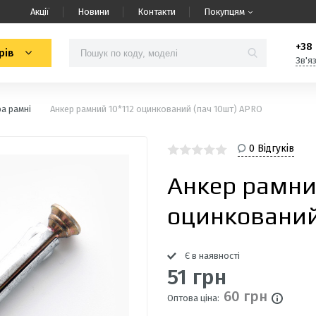
Акції
Новини
Контакти
Покупцям
+38 
рів
Зв'я
а рамні
Анкер рамний 10*112 оцинкований (пач 10шт) APRO
0 Відгуків
Анкер рамни
оцинкований
Є в наявності
51 грн
60 грн
Оптова ціна: