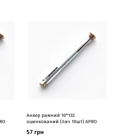
Анкер рамний 10*132
Анкер ра
PRO
оцинкований (пач 10шт) APRO
(пач 10шт
57 грн
45 грн