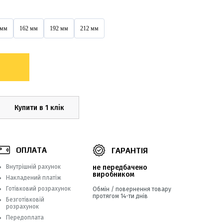
 мм
162 мм
192 мм
212 мм
Купити в 1 клік
ОПЛАТА
ГАРАНТІЯ
Внутрішній рахунок
не передбачено
виробником
Накладений платіж
Готівковий розрахунок
Обмін / повернення товару
протягом 14-ти днів
Безготівковій
розрахунок
Передоплата