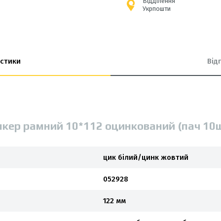
Відділення
Укрпошти
стики
Від
нкер рамний 10*112 оцинкований (пач 10
цик білий/цинк жовтий
052928
122 мм