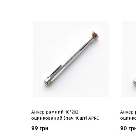
нкований
Анкер рамний 10*202
Анкер 
оцинкований (пач 10шт) APRO
оцинко
99 грн
90 гр