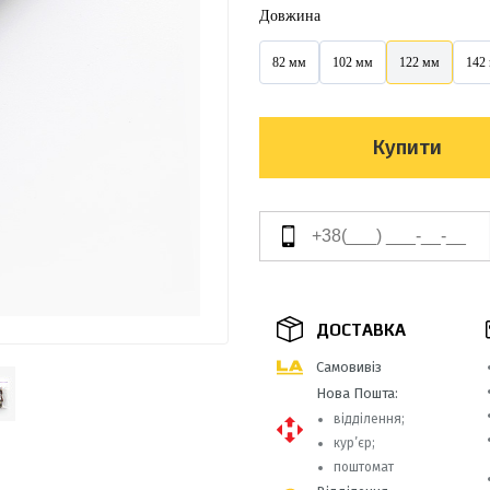
Довжина
82 мм
102 мм
122 мм
142
Купити
ДОСТАВКА
Самовивіз
Нова Пошта:
відділення;
кур’єр;
поштомат