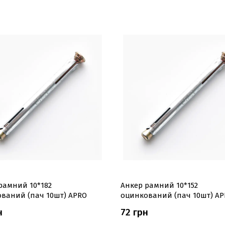
рамний 10*182
Анкер рамний 10*152
ваний (пач 10шт) APRO
оцинкований (пач 10шт) A
н
72 грн