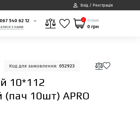
Вхід / Реєстрація
067 540 62 12
Кошик
0
0 грн
затися з нами
Код для замовлення:
052923
й 10*112
 (пач 10шт) APRO