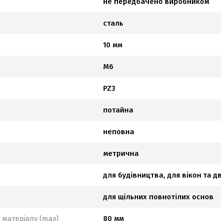
не передбачено виробником
сталь
10 мм
М6
PZ3
потайна
неповна
метрична
для будівництва, для вікон та д
для щільних повнотілих основ
матеріалу (max)
80 мм