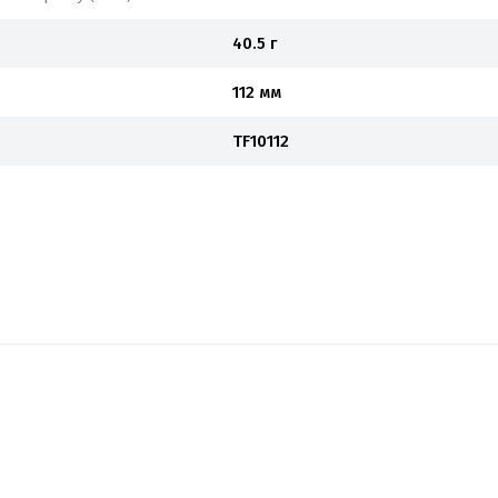
40.5 г
112 мм
TF10112