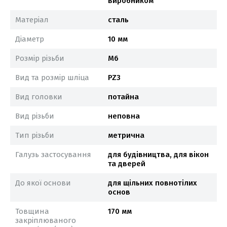
виробником
Матеріал
сталь
Діаметр
10 мм
Розмір різьби
М6
Вид та розмір шліца
PZ3
Вид головки
потайна
Вид різьби
неповна
Тип різьби
метрична
Галузь застосування
для будівництва, для вікон
та дверей
До якої основи
для щільних повнотілих
основ
Товщина
170 мм
закріплюваного