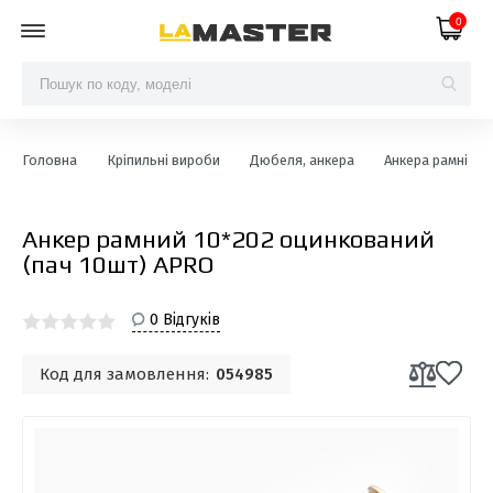
0
Головна
Кріпильні вироби
Дюбеля, анкера
Анкера рамні
Анкер рамний 10*202 оцинкований
(пач 10шт) APRO
0 Відгуків
Код для замовлення:
054985