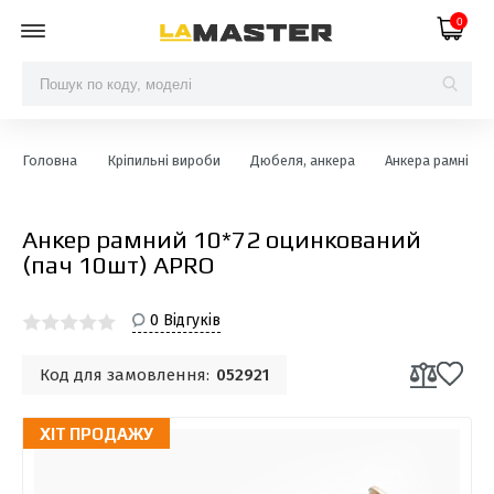
0
Головна
Кріпильні вироби
Дюбеля, анкера
Анкера рамні
Анкер рамний 10*72 оцинкований
(пач 10шт) APRO
0 Відгуків
Код для замовлення:
052921
ХІТ ПРОДАЖУ