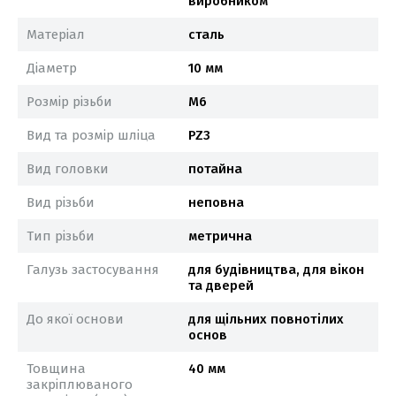
виробником
Матеріал
сталь
Діаметр
10 мм
Розмір різьби
М6
Вид та розмір шліца
PZ3
Вид головки
потайна
Вид різьби
неповна
Тип різьби
метрична
Галузь застосування
для будівництва, для вікон
та дверей
До якої основи
для щільних повнотілих
основ
Товщина
40 мм
закріплюваного