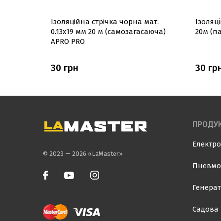
Ізоляцiйна стрiчка чорна мат.
Ізоляц
иня,
0.13х19 мм 20 м (самозагасаюча)
20м (п
іла APRO
APRO PRO
30 грн
30 гр
ПРОДУК
Електро
© 2023 — 2026 «LaMaster»
Пневмо
Генерат
Садова 