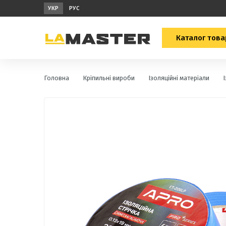
УКР
РУС
Каталог това
Головна
Кріпильні вироби
Ізоляційні матеріали