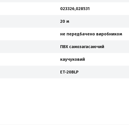
023326,028531
20 м
не передбачено виробником
ПВХ самозагасаючий
каучуковий
ET-20BLP