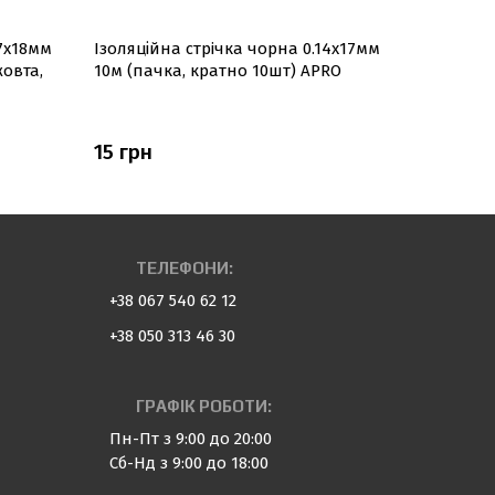
17х18мм
Ізоляційна стрiчка чорна 0.14х17мм
Ізоляційн
жовта,
10м (пачка, кратно 10шт) APRO
0.14х17мм
APRO
15 грн
15 грн
ТЕЛЕФОНИ:
+38 067 540 62 12
+38 050 313 46 30
ГРАФІК РОБОТИ:
Пн-Пт з 9:00 до 20:00
Сб-Нд з 9:00 до 18:00