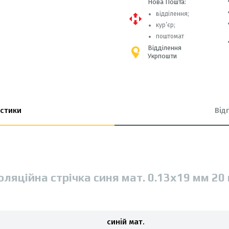
Нова Пошта:
відділення;
кур’єр;
поштомат
Відділення
Укрпошти
стики
Від
оляцiйна стрiчка синя мат. 0.13х19 мм 20
синій мат.