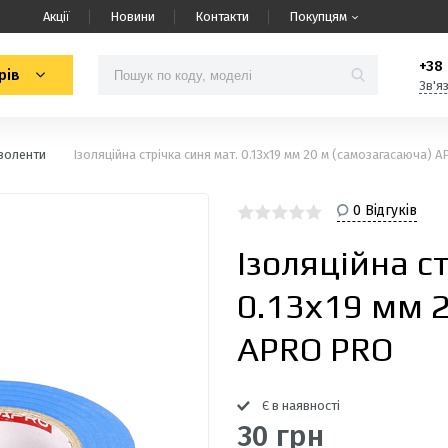
Акції
Новини
Контакти
Покупцям
+38 
рів
Зв'я
Ізоленти
Ізоляцiйна стрiчка синя мат. 0.13х19 мм 20 м (самозагасаюча) 
0 Відгуків
Ізоляцiйна с
0.13х19 мм 
APRO PRO
Є в наявності
30 грн