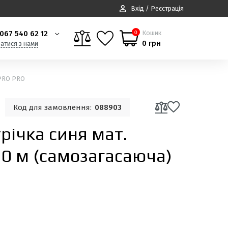
Вхід / Реєстрація
067 540 62 12
Кошик
0
0 грн
затися з нами
APRO PRO
Код для замовлення:
088903
трiчка синя мат.
20 м (самозагасаюча)