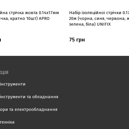
ійна стрiчка жовта 0.14х17мм
Набір ізоляційної стрічки 0.
ачка, кратно 10шт) APRO
20м (чорна, синя, червона, 
зелена, біла) UNIFIX
н
75 грн
ЦІЯ
інструменти
інструменти та обладнання
ори та електрообладнання
техніка