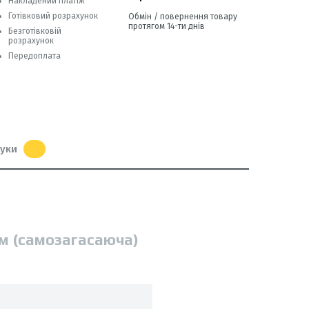
Накладений платіж
Готівковий розрахунок
Обмін / повернення товару
протягом 14-ти днів
Безготівковій
розрахунок
Передоплата
гуки
 м (самозагасаюча)