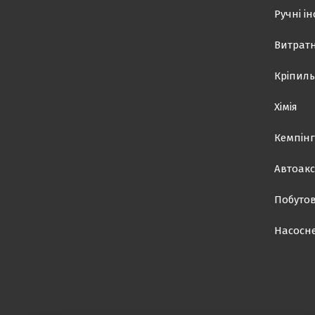
Ручні і
Витратн
Кріпиль
Хімія
Кемпінг
Автоакс
Побутов
Насосн