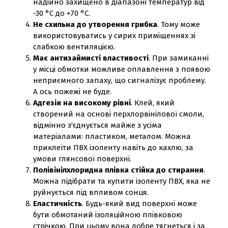
надійно захищено в діапазоні температур від
-30 °С до +70 °С.
Не схильна до утворення грибка
. Тому може
використовуватись у сирих приміщеннях зі
слабкою вентиляцією.
Має антизаймисті властивості
. При замиканні
у місці обмотки можливе оплавлення з появою
неприємного запаху, що сигналізує проблему.
А ось пожежі не буде.
Адгезія на високому рівні
. Клей, який
створений на основі перхлорвінілової смоли,
відмінно з'єднується майже з усіма
матеріалами: пластиком, металом. Можна
приклеїти ПВХ ізоленту навіть до кахлю, за
умови глянсової поверхні.
Полівінілхлоридна плівка стійка до стирання
.
Можна підібрати та купити ізоленту ПВХ, яка не
руйнується під впливом сонця.
Еластичність
. Будь-який вид поверхні може
бути обмотаний ізоляційною плівковою
стрічкою. При цьому вона добре тягнеться і за