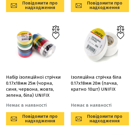
Повідомити про
Повідомити про
надходження
надходження
Набір ізоляційної стрічки
Ізоляційна стрiчка бiла
0.17х18мм 25м (чорна,
0.17х18мм 20м (пачка,
синя, червона, жовта,
кратно 10шт) UNIFIX
зелена, біла) UNIFIX
Немає в наявності
Немає в наявності
Повідомити про
Повідомити про
надходження
надходження