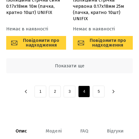
Ізоляційна стрiчка синя
Ізоляційна стрiчка
0.17х18мм 10м (пачка,
червона 0.17х18мм 25м
кратно 10шт) UNIFIX
(пачка, кратно 10шт)
UNIFIX
Немає в наявності
Немає в наявності
Повідомити про
Повідомити про
надходження
надходження
Показати ще
1
2
3
4
5
Опис
Моделі
FAQ
Відгуки