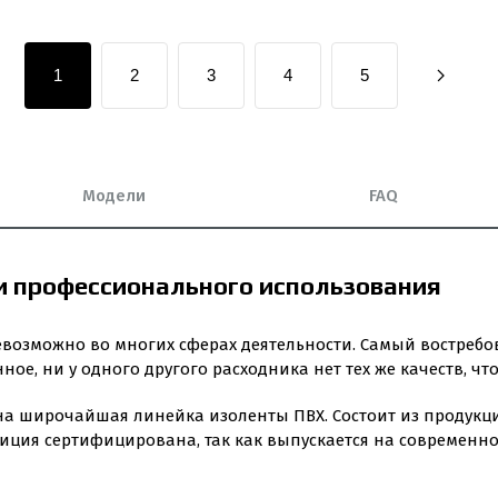
1
2
3
4
5
Модели
FAQ
и профессионального использования
евозможно во многих сферах деятельности. Самый востреб
ое, ни у одного другого расходника нет тех же качеств, что 
на широчайшая линейка изоленты ПВХ. Состоит из продукци
иция сертифицирована, так как выпускается на современн