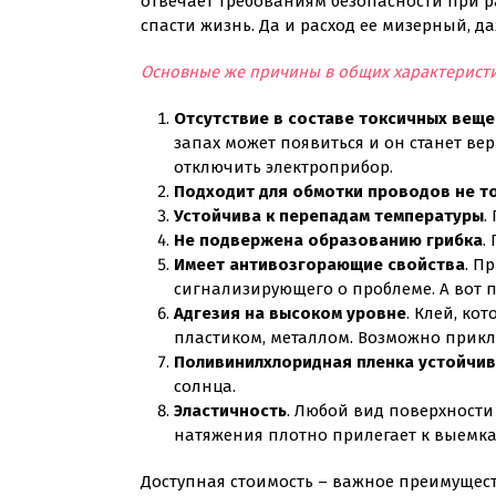
отвечает требованиям безопасности при ра
спасти жизнь. Да и расход ее мизерный, д
Основные же причины в общих характеристик
Отсутствие в составе токсичных веще
запах может появиться и он станет в
отключить электроприбор.
Подходит для обмотки проводов не то
Устойчива к перепадам температуры
.
Не подвержена образованию грибка
.
Имеет антивозгорающие свойства
. П
сигнализирующего о проблеме. А вот п
Адгезия на высоком уровне
. Клей, к
пластиком, металлом. Возможно прикл
Поливинилхлоридная пленка устойчив
солнца.
Эластичность
. Любой вид поверхности
натяжения плотно прилегает к выемка
Доступная стоимость – важное преимуществ