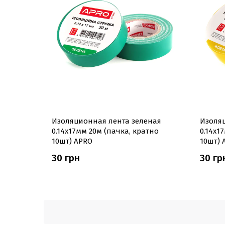
Изоляционная лента зеленая
Изоля
0.14х17мм 20м (пачка, кратно
0.14х1
10шт) APRO
10шт) 
30 грн
30 гр