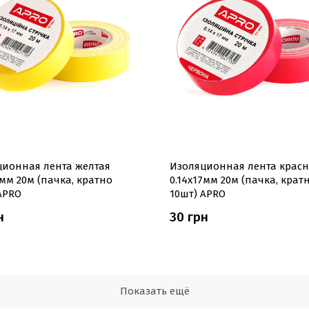
ционная лента желтая
Изоляционная лента красн
7мм 20м (пачка, кратно
0.14х17мм 20м (пачка, крат
APRO
10шт) APRO
н
30 грн
Показать ещё