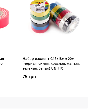
ая
Набор изолент 0.17х18мм 20м
но
(черная, синяя, красная, желтая,
зеленая, белая) UNIFIX
75 грн