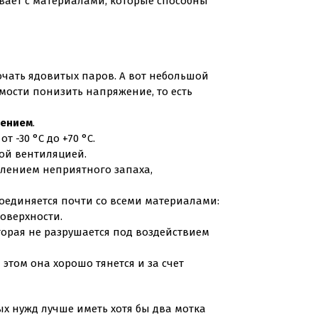
ывает с материалами, которые способны
очать ядовитых паров. А вот небольшой
мости понизить напряжение, то есть
жением
.
 -30 °С до +70 °С.
бой вентиляцией.
влением неприятного запаха,
оединяется почти со всеми материалами:
оверхности.
оторая не разрушается под воздействием
этом она хорошо тянется и за счет
ых нужд лучше иметь хотя бы два мотка