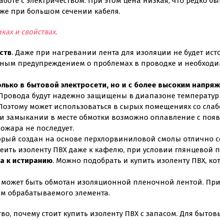
боте с электричеством. При этом цена низкая, что редко б
аже при большом сечении кабеля.
ах и свойствах.
ств
. Даже при нагревании лента для изоляции не будет ист
ерным предупреждением о проблемах в проводке и необходи
лько в бытовой электросети, но и с более высоким напря
 Провода будут надежно защищены в диапазоне температур от
 Поэтому может использоваться в сырых помещениях со сла
ри замыкании в месте обмотки возможно оплавление с поя
ожара не последует.
оторый создан на основе перхлорвиниловой смолы отлично с
еить изоленту ПВХ даже к кафелю, при условии глянцевой п
а к истиранию
. Можно подобрать и купить изоленту ПВХ, к
 может быть обмотан изоляционной пленочной лентой. При 
м обрабатываемого элемента.
о, почему стоит купить изоленту ПВХ с запасом. Для бытов