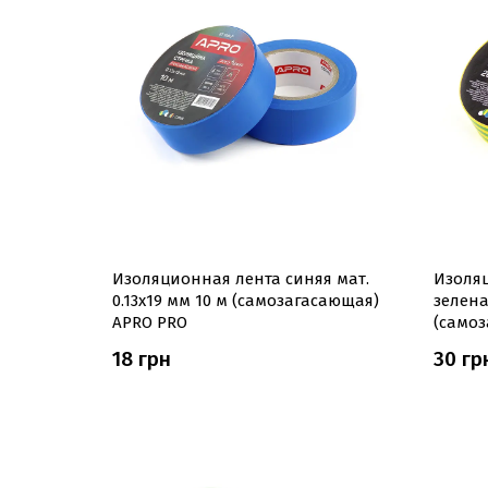
Изоляционная лента синяя мат.
Изоля
0.13х19 мм 10 м (самозагасающая)
зелена
APRO PRO
(само
18 грн
30 гр