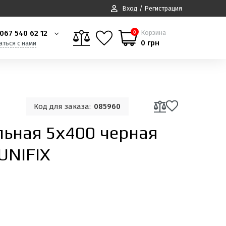
Вход / Регистрация
067 540 62 12
Корзина
0
0 грн
аться с нами
Код для заказа:
085960
льная 5х400 черная
UNIFIX