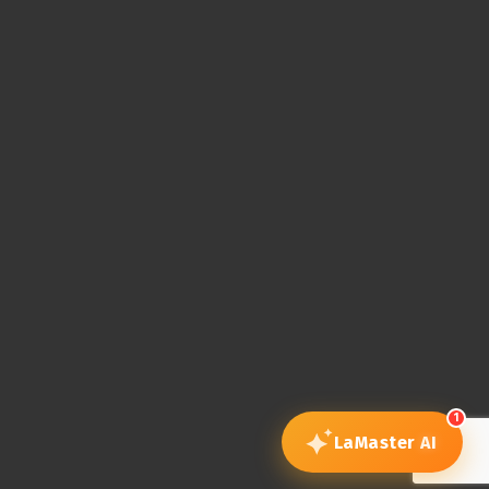
1
LaMaster
AI