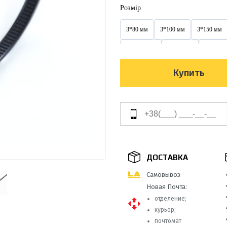
Розмір
3*80 мм
3*100 мм
3*150 мм
3,6*300 мм
3х100 мм
3х150 м
4*300 мм
4*350 мм
4*370 мм
Купить
4х200 мм
4х250 мм
4х300 мм
5*350 мм
5*400 мм
5*450 мм
5х350 мм
5х400 мм
5х450 мм
8*400 мм
8*450 мм
8*500 мм
ДОСТАВКА
9*650 мм
9*760 мм
9*900 мм
Самовывоз
Новая Почта:
отделение;
курьер;
почтомат