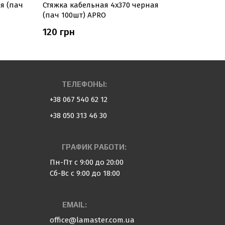
я (пач
Стяжка кабельная 4x370 черная
Стяжка к
(пач 100шт) APRO
(пач 100ш
120 грн
93 грн
ТЕЛЕФОНЫ:
+38 067 540 62 12
+38 050 313 46 30
ГРАФИК РАБОТИ:
Пн-Пт с 9:00 до 20:00
Сб-Вс с 9:00 до 18:00
EMAIL:
office@lamaster.com.ua