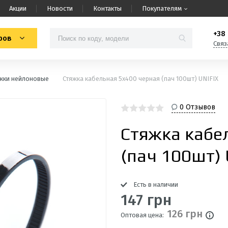
Акции
Новости
Контакты
Покупателям
+38 
ров
Связ
жки нейлоновые
Стяжка кабельная 5х400 черная (пач 100шт) UNIFIX
0 Отзывов
Стяжка кабе
(пач 100шт) 
Есть в наличии
147 грн
126 грн
Оптовая цена: