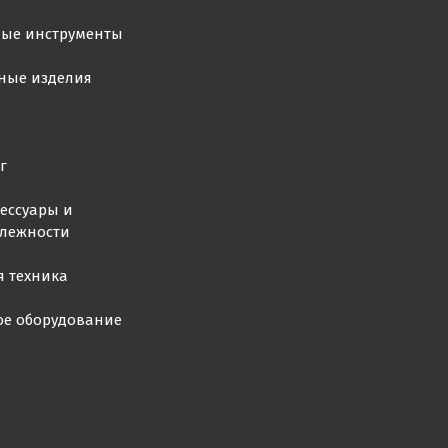
ные инструменты
ные изделия
г
ессуары и
лежности
я техника
ое оборудование