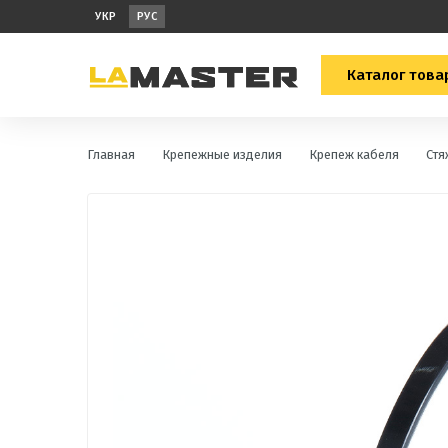
УКР
РУС
Каталог това
Главная
Крепежные изделия
Крепеж кабеля
Стя