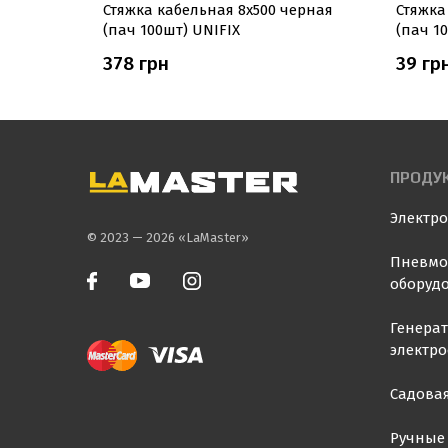
черная
Стяжка кабельная 8х500 черная
Стяжка
(пач 100шт) UNIFIX
(пач 1
378 грн
39 гр
ПРОДУ
Электр
© 2023 — 2026 «LaMaster»
Пневмо
оборуд
Генера
электр
Садовая
Ручные