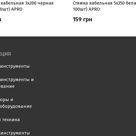
 кабельная 3x200 черная
Стяжка кабельная 5x350 бела
00шт) APRO
100шт) APRO
н
159 грн
КЦИЯ
оинструменты
инструменты и
ование
торы и
ооборудование
 техника
 инструменты