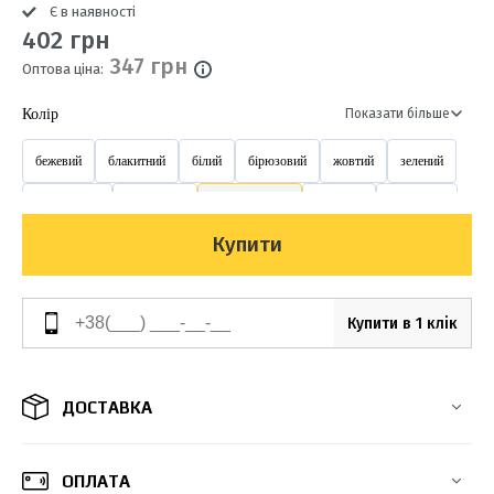
Є в наявності
402 грн
347 грн
Оптова ціна:
Колір
Показати більше
бежевий
блакитний
білий
бірюзовий
жовтий
зелений
коричневий
перлинний
помаранчевий
рожевий
салатовий
Купити
світло-салатовий
світло коричневий
синій
сірий
фіолетовий
червоний
чорний
Купити в 1 клік
ДОСТАВКА
ОПЛАТА