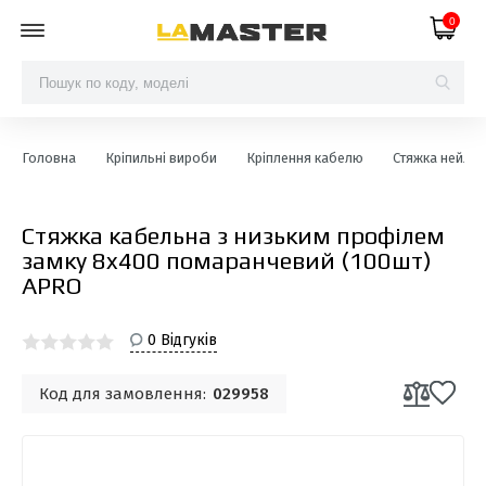
0
Головна
Кріпильні вироби
Кріплення кабелю
Стяжка нейлон
Стяжка кабельна з низьким профілем
замку 8x400 помаранчевий (100шт)
APRO
0 Відгуків
Код для замовлення:
029958