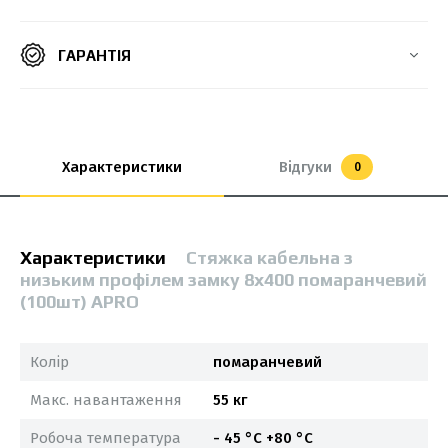
ГАРАНТІЯ
Характеристики
Відгуки
0
Характеристики
Стяжка кабельна з
низьким профілем замку 8x400 помаранчевий
(100шт) APRO
Колір
помаранчевий
Макс. навантаження
55 кг
Робоча температура
- 45 °С +80 °С