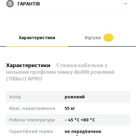
ГАРАНТІЯ
Характеристики
Відгуки
Характеристики
Стяжка кабельна з
низьким профілем замку 8x400 рожевий
(100шт) APRO
Колір
рожевий
Макс. навантаження
55 кг
Робоча температура
- 45 °С +80 °С
Гарантійний термін
не передбачено