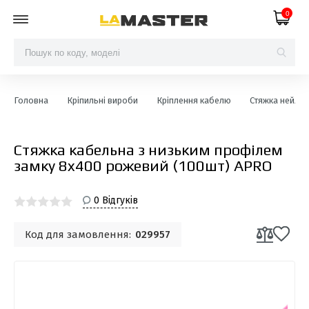
0
Головна
Кріпильні вироби
Кріплення кабелю
Стяжка нейлон
Стяжка кабельна з низьким профілем
замку 8x400 рожевий (100шт) APRO
0 Відгуків
Код для замовлення:
029957