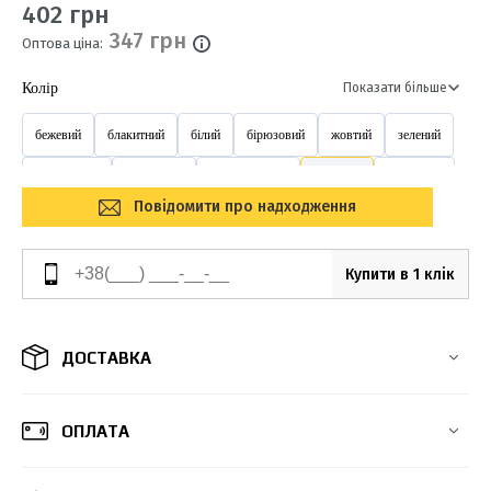
402 грн
347 грн
Оптова ціна:
Колір
Показати більше
бежевий
блакитний
білий
бірюзовий
жовтий
зелений
коричневий
перлинний
помаранчевий
рожевий
салатовий
Повідомити про надходження
світло-салатовий
світло коричневий
синій
сірий
фіолетовий
червоний
чорний
Купити в 1 клік
ДОСТАВКА
ОПЛАТА