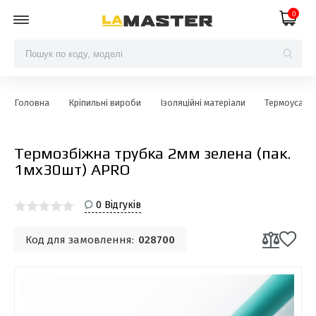
0
Головна
Кріпильні вироби
Ізоляційні матеріали
Термоусаджу
Термозбіжна трубка 2мм зелена (пак.
1мx30шт) APRO
0 Відгуків
Код для замовлення:
028700