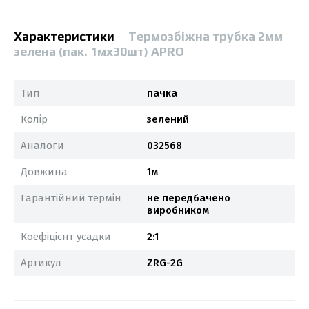
Характеристики
Термозбіжна трубка 2мм
зелена (пак. 1мx30шт) APRO
Тип
пачка
Колір
зелений
Аналоги
032568
Довжина
1м
Гарантійний термін
не передбачено
виробником
Коефіцієнт усадки
2:1
Артикул
ZRG-2G