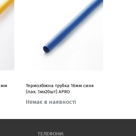
4мм
Термозбіжна трубка 16мм синя
Термозбі
(пак. 1мx20шт) APRO
(пак. 1мx
Немає в наявності
Немає в
ТЕЛЕФОНИ: