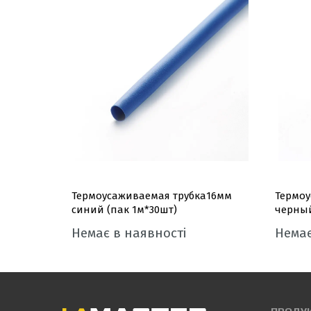
чорна
Термоусаживаемая трубка16мм
Термоу
синий (пак 1м*30шт)
черный
Немає в наявності
Немає