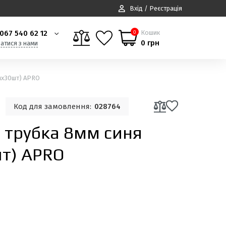
Вхід / Реєстрація
067 540 62 12
Кошик
0
0 грн
затися з нами
1мx30шт) APRO
Код для замовлення:
028764
 трубка 8мм синя
шт) APRO