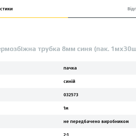
стики
Від
ермозбіжна трубка 8мм синя (пак. 1мx30
пачка
синій
032573
1м
не передбачено виробником
2:1