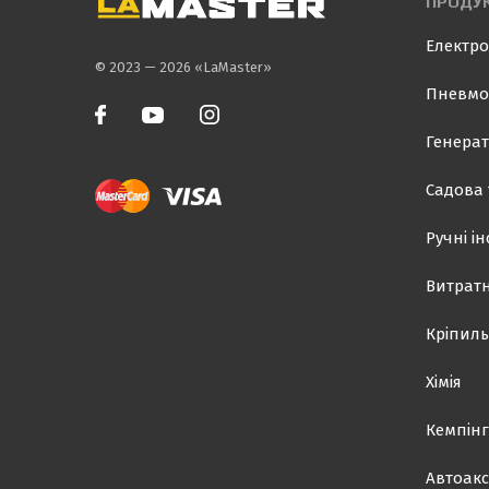
ПРОДУК
Електро
© 2023 — 2026 «LaMaster»
Пневмо
Генерат
Садова 
Ручні і
Витратн
Кріпиль
Хімія
Кемпінг
Автоакс