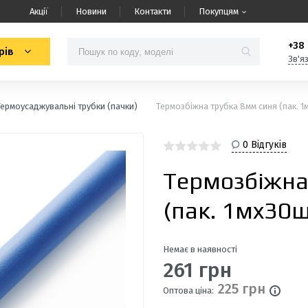
Акції
Новини
Контакти
Покупцям
+38 
рів
Зв'я
Термоусаджувальні трубки (пачки)
Термозбіжна трубка 8мм синя (пак. 
0 Відгуків
Термозбіжна
(пак. 1мx30
Немає в наявності
261 грн
225 грн
Оптова ціна: