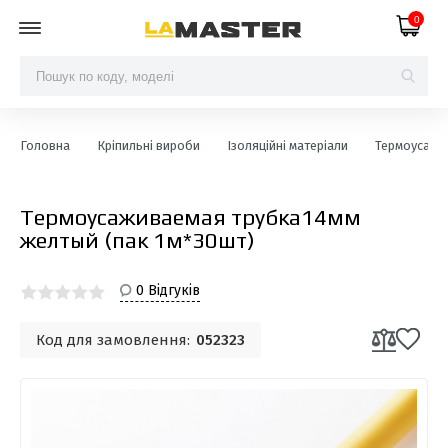
0
Головна
Кріпильні вироби
Ізоляційні матеріали
Термоусаджу
Термоусаживаемая трубка14мм
желтый (пак 1м*30шт)
0 Відгуків
Код для замовлення:
052323