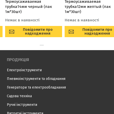
Термоусаживаемая
Термоусаживаемая
трубка14мм черный (пак
трубка12мм желтый (пак
1м*30шт)
1м*30шт)
Немає в наявності
Немає в наявності
Повідомити про
Повідомити про
надходження
надходження
ПРОДУКЦІЯ
Електроінструменти
Пневмоінструменти та обладнання
Генератори та електрообладнання
Садова техніка
Ручні інструменти
Витратні інструменти