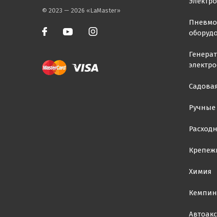
Электр
© 2023 — 2026 «LaMaster»
Пневмо
оборуд
Генера
электр
Садовая
Ручные
Расход
Крепеж
Химия
Кемпин
Автоакс