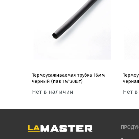
а 1мм
Термоусаживаемая трубка 16мм
Термоу
O
черный (пак 1м*30шт)
черная
Нет в наличии
Нет в
ПРОДУ