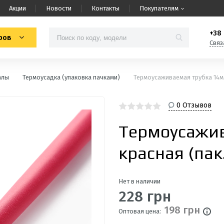
Акции
Новости
Контакты
Покупателям
+38 
ров
Связ
алы
Термоусадка (упаковка пачками)
Термоусаживаемая трубка 14мм
0 Отзывов
Термоусажи
красная (па
Нет в наличии
228 грн
198 грн
Оптовая цена: