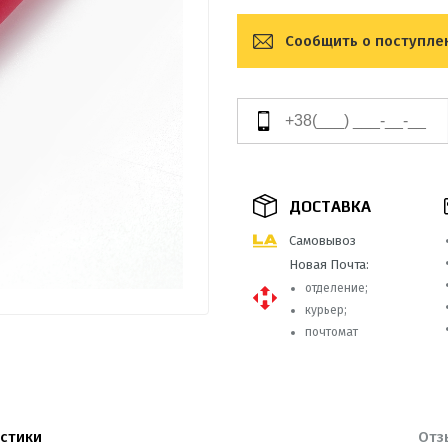
Сообщить о поступле
ДОСТАВКА
Самовывоз
Новая Почта:
отделение;
курьер;
почтомат
стики
Отз