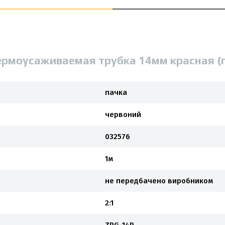
ермоусаживаемая трубка 14мм красная (
пачка
червоний
032576
1м
не передбачено виробником
2:1