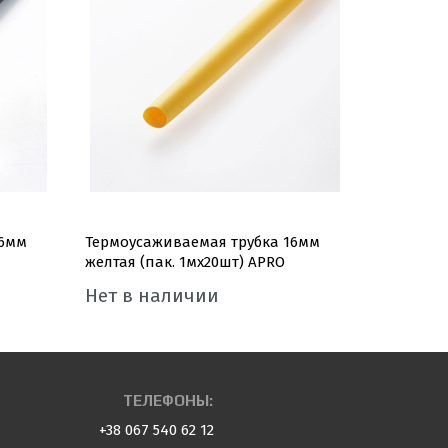
16мм
Термоусаживаемая трубка 16мм
Термоуса
желтая (пак. 1мx20шт) APRO
черная (п
Нет в наличии
Нет в 
ТЕЛЕФОНЫ:
+38 067 540 62 12