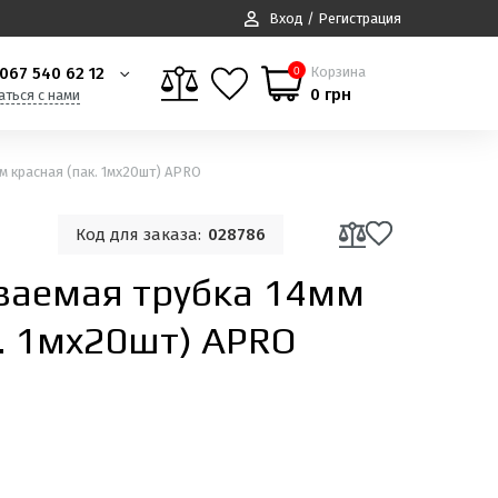
Вход / Регистрация
067 540 62 12
Корзина
0
0 грн
аться с нами
 красная (пак. 1мx20шт) APRO
Код для заказа:
028786
ваемая трубка 14мм
к. 1мx20шт) APRO