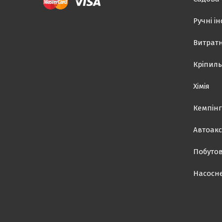
Ручні і
Витратн
Кріпиль
Хімія
Кемпінг
Автоакс
Побутов
Насосн