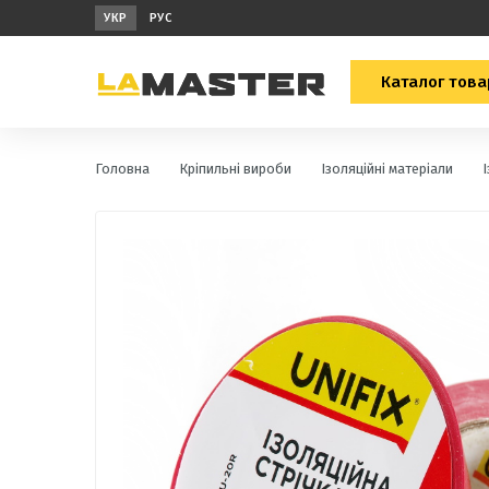
УКР
РУС
Каталог това
Головна
Кріпильні вироби
Ізоляційні матеріали