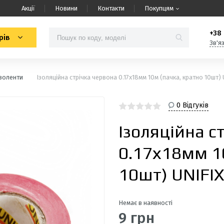
Акції
Новини
Контакти
Покупцям
+38 
рів
Зв'я
Ізоленти
Ізоляційна стрiчка червона 0.17х18мм 10м (пачка, кратно 10шт) 
0 Відгуків
Ізоляційна с
0.17х18мм 1
10шт) UNIFI
Немає в наявності
9 грн