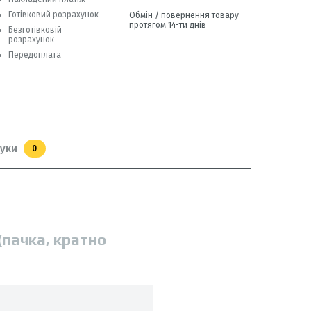
Готівковий розрахунок
Обмін / повернення товару
протягом 14-ти днів
Безготівковій
розрахунок
Передоплата
гуки
0
(пачка, кратно