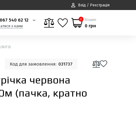
Вхід / Реєстрація
067 540 62 12
Кошик
0
0 грн
затися з нами
UNIFIX
Код для замовлення:
031737
трiчка червона
0м (пачка, кратно
X