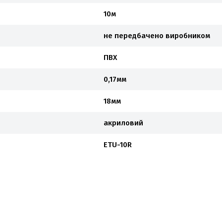
10м
не передбачено виробником
ПВХ
0,17мм
18мм
акриловий
ETU-10R