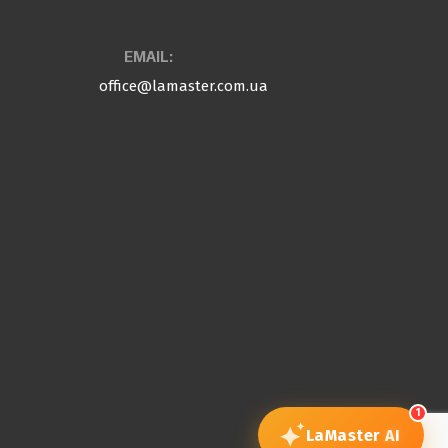
EMAIL:
office@lamaster.com.ua
1
LaMaster
AI