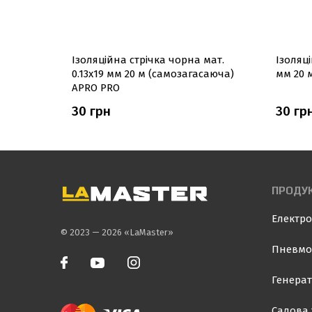
Ізоляцiйна стрiчка чорна мат.
Ізоляцi
иня,
0.13х19 мм 20 м (самозагасаюча)
мм 20 
іла APRO
APRO PRO
30 грн
30 гр
ПРОДУК
Електро
© 2023 — 2026 «LaMaster»
Пневмо
Генерат
Садова 