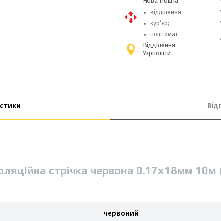
Нова Пошта:
відділення;
кур’єр;
поштомат
Відділення
Укрпошти
стики
Від
оляційна стрiчка червона 0.17х18мм 10м 
червоний