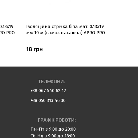
0.13х19
Ізоляцiйна стрiчка біла мат. 0.13х19
Ізоляційн
RO PRO
мм 10 м (самозагасаюча) APRO PRO
0.14х17мм
APRO
18 грн
15 грн
ТЕЛЕФОНИ:
+38 067 540 62 12
+38 050 313 46 30
ГРАФІК РОБОТИ:
Пн-Пт з 9:00 до 20:00
Сб-Нд з 9:00 до 18:00