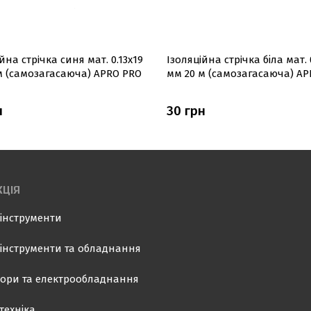
йна стрiчка синя мат. 0.13х19
Ізоляцiйна стрiчка біла мат. 
м (самозагасаюча) APRO PRO
мм 20 м (самозагасаюча) AP
н
30 грн
ЦІЯ
інструменти
інструменти та обладнання
ори та електрообладнання
техніка