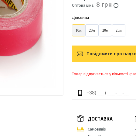
8 грн
Оптова ціна:
Довжина
10м
20м
20м
25м
Повідомити про надх
Товар відпускається у кількості кра
ДОСТАВКА
Самовивіз