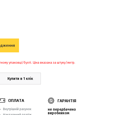
одження
тному упаковці/бухті. Ціна вказана за штуку/метр.
Купити в 1 клік
ОПЛАТА
ГАРАНТІЯ
Внутрішній рахунок
не передбачено
виробником
Накладений платіж