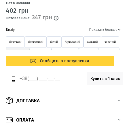
Нет в наличии
402 грн
347 грн
Оптовая цена:
Колір
Показать больше
бежевий
блакитний
білий
бірюзовий
жовтий
зелений
коричневий
перлинний
помаранчевий
рожевий
салатовий
Сообщить о поступлении
світло-салатовий
світло коричневий
синій
сірий
фіолетовий
червоний
чорний
Купить в 1 клик
ДОСТАВКА
ОПЛАТА