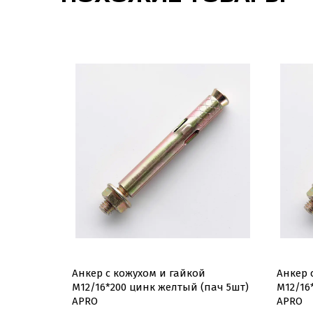
 М8/10*80
Анкер с кожухом и гайкой
Анкер 
APRO
М12/16*200 цинк желтый (пач 5шт)
М12/16
APRO
APRO