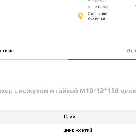
курьер;
почтомат
Отделение
Укрпочты
стики
Отз
нкер с кожухом и гайкой М10/12*150 цинк
14 мм
цинк жовтий