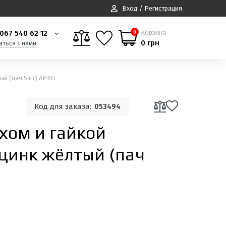
Вход / Регистрация
067 540 62 12
Корзина
0
0 грн
аться с нами
тый (пач 5шт) APRO
Код для заказа:
053494
хом и гайкой
цинк жёлтый (пач