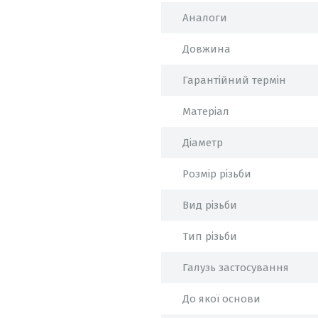
Аналоги
Довжина
Гарантійний термін
Матеріал
Діаметр
Розмір різьби
Вид різьби
Тип різьби
Галузь застосування
До якої основи