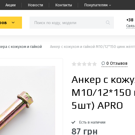
Акции
Новости
Контакты
Покупателям
+38 
ров
Связ
кера с кожухом и гайкой
Анкер с кожухом и гайкой М10/12*150 цинк жёл
0 Отзывов
Анкер с кожу
М10/12*150 
5шт) APRO
Есть в наличии
87 грн