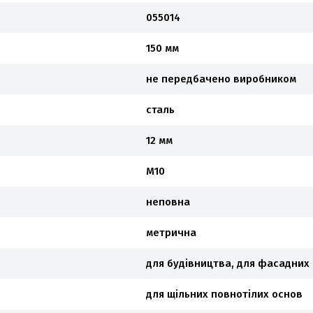
055014
150 мм
не передбачено виробником
сталь
12 мм
М10
неповна
метрична
для будівництва, для фасадних 
для щільних повнотілих основ