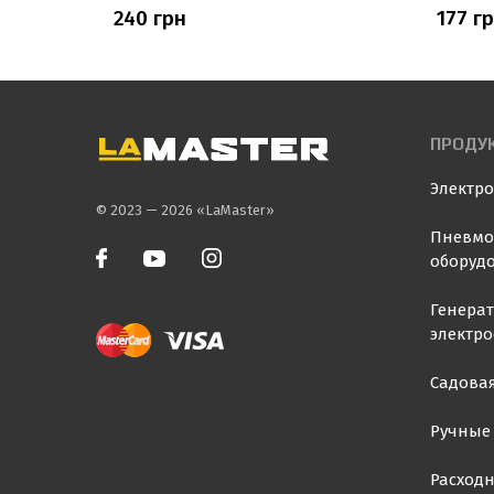
240 грн
177 г
ПРОДУ
Электр
© 2023 — 2026 «LaMaster»
Пневмо
оборуд
Генера
электр
Садовая
Ручные
Расход