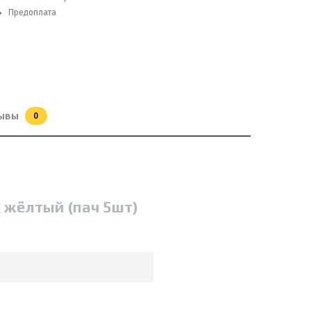
Предоплата
ывы
0
 жёлтый (пач 5шт)