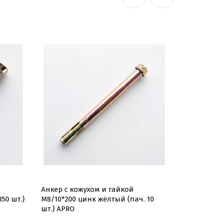
Анкер с кожухом и гайкой
Анкер с 
50 шт.)
М8/10*200 цинк жёлтый (пач. 10
М8/10*180
шт.) APRO
шт.) APRO