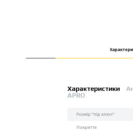
Характери
Характеристики
А
APRO
Розмір "під ключ"
Покриття