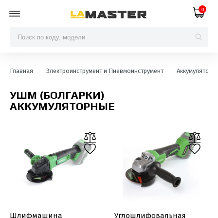
0
Главная
Электроинструмент и Пневмоинструмент
Аккумуляторн
УШМ (БОЛГАРКИ)
АККУМУЛЯТОРНЫЕ
Шлифмашина
Углошлифовальная