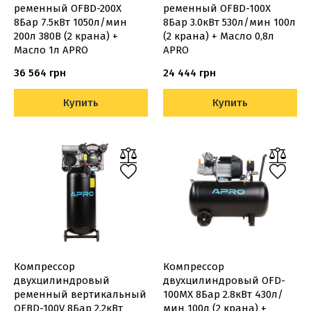
ременный OFBD-200X
ременный OFBD-100X
8Бар 7.5кВт 1050л/мин
8Бар 3.0кВт 530л/мин 100л
200л 380В (2 крана) +
(2 крана) + Масло 0,8л
Масло 1л APRO
APRO
36 564 грн
24 444 грн
Купить
Купить
Компрессор
Компрессор
двухцилиндровый
двухцилиндровый OFD-
ременный вертикальный
100MX 8Бар 2.8кВт 430л/
OFBD-100V 8Бар 2.2кВт
мин 100л (2 крана) +