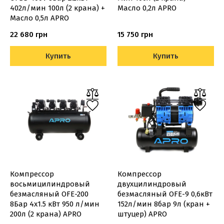
402л/мин 100л (2 крана) +
Масло 0,2л APRO
Масло 0,5л APRO
22 680 грн
15 750 грн
Купить
Купить
Компрессор
Компрессор
восьмицилиндровый
двухцилиндровый
безмасляный OFE-200
безмасляный OFE-9 0,6кВт
8Бар 4х1.5 кВт 950 л/мин
152л/мин 8бар 9л (кран +
200л (2 крана) APRO
штуцер) APRO