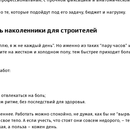
профессиональные, с прочной фиксацией и анатомической
 те, которые подойдут под его задачу, бюджет и нагрузку.
ть наколенники для строителей
рплю, я ж не каждый день”. Но именно из таких “пару часов
ите на жестком и холодном полу, тем быстрее приходит бол
абот:
отвлекаться на боль;
м ритме, без последствий для здоровья.
реннее. Работать можно спокойно, не думая, как бы не “вырв
вое тело. А если учесть, что стоят они совсем недорого, – т
я, а польза – кожен день.