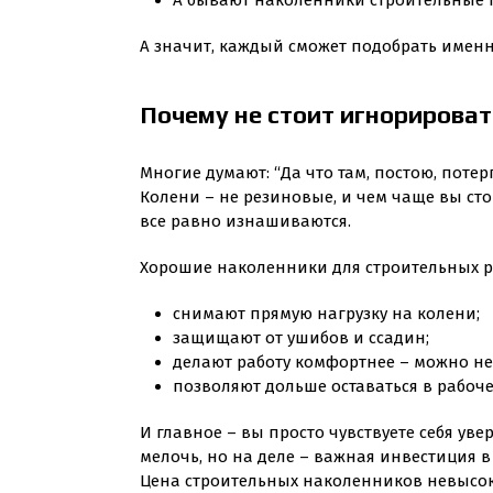
А бывают наколенники строительные 
А значит, каждый сможет подобрать именно
Почему не стоит игнорирова
Многие думают: “Да что там, постою, поте
Колени – не резиновые, и чем чаще вы сто
все равно изнашиваются.
Хорошие наколенники для строительных р
снимают прямую нагрузку на колени;
защищают от ушибов и ссадин;
делают работу комфортнее – можно не 
позволяют дольше оставаться в рабоче
И главное – вы просто чувствуете себя уве
мелочь, но на деле – важная инвестиция в с
Цена строительных наколенников невысока