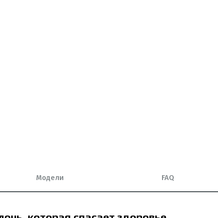
Модели
FAQ
очь, которая спасает здоровье