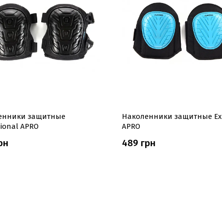
енники защитные
Наколенники защитные Ex
sional APRO
APRO
рн
489 грн