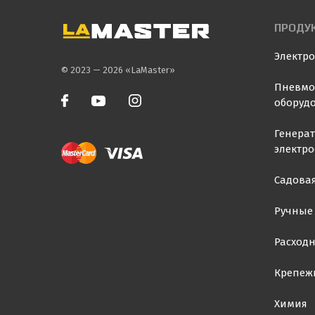
ПРОДУ
Электр
© 2023 — 2026 «LaMaster»
Пневмо
оборуд
Генера
электр
Садовая
Ручные
Расход
Крепеж
Химия