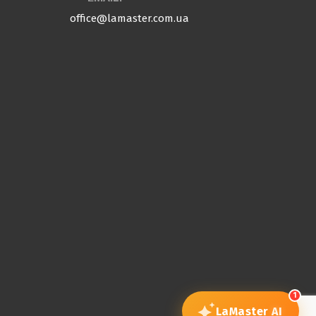
office@lamaster.com.ua
1
LaMaster
AI