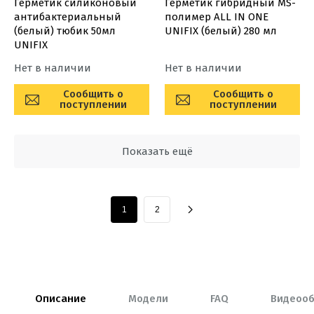
Герметик силиконовый
Герметик гибридный MS-
антибактериальный
полимер ALL IN ONE
(белый) тюбик 50мл
UNIFIX (белый) 280 мл
UNIFIX
Нет в наличии
Нет в наличии
Сообщить о
Сообщить о
поступлении
поступлении
Показать ещё
1
2
Описание
Модели
FAQ
Видеоо