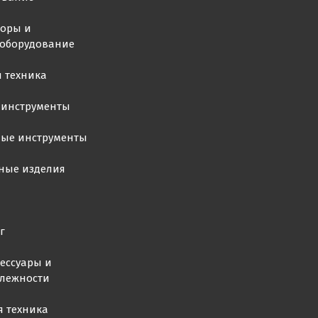
торы и
ооборудование
 техника
 инструменты
ные инструменты
ные изделия
г
ессуары и
лежности
я техника