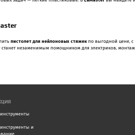
товых задач — лёгкие пластиковые. В
LaMaster
вы найдёте и
aster
упить
пистолет для нейлоновых стяжек
по выгодной цене, с
т станет незаменимым помощником для электриков, монтаж
КЦИЯ
оинструменты
инструменты и
ование