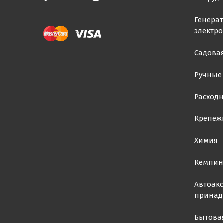
Генера
электр
Садовая
Ручные
Расход
Крепеж
Химия
Кемпин
Автоакс
принад
Бытова