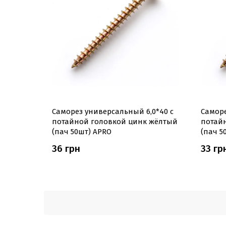
Саморез универсальный 6,0*40 с
Саморе
потайной головкой цинк жёлтый
потай
(пач 50шт) APRO
(пач 5
36 грн
33 гр