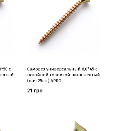
*50 с
Саморез универсальный 6,0*45 с
жёлтый
потайной головкой цинк жёлтый
(пач 25шт) APRO
21 грн