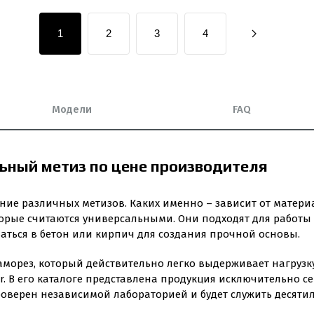
1
2
3
4
Модели
FAQ
ьный метиз по цене производителя
ние различных метизов. Каких именно – зависит от материа
орые считаются универсальными. Они подходят для работы
аться в бетон или кирпич для создания прочной основы.
орез, который действительно легко выдерживает нагрузку
r. В его каталоге представлена продукция исключительно с
оверен независимой лабораторией и будет служить десяти