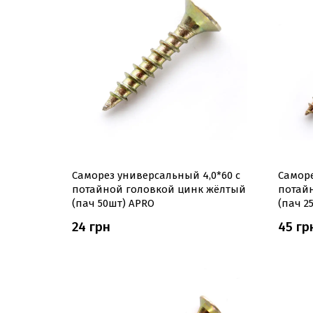
Саморез универсальный 4,0*60 с
Саморе
потайной головкой цинк жёлтый
потай
(пач 50шт) APRO
(пач 2
24 грн
45 гр