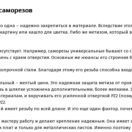
саморезов
го одна – надежно закрепиться в материале. Вследствие это
ь картину или кашпо для цветка. Либо же метизом, которы
сутствует. Например, саморезы универсальные бывают со ск
вень с краем отверстия. Основные же нюансы его строения 
копрочной стали. Благодаря этому его резьба способна вход
альный – желтый цинк. Это надежная защита метиза от про
езь в шляпке усложнена дополнительными, более мелкими. 
ериалам, и вкручивать его усиленной отверткой PZ2 (позид
Z2.
й имеет резьбу по всей длине. И это еще один фактор, поч
т мастеру работу и делают крепление надежным. Она имеет 
х плит и только для металлических листов. Именно поэтом