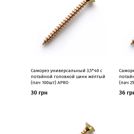
Саморез универсальный 3,5*40 с
Саморе
потайной головкой цинк жёлтый
потай
(пач 100шт) APRO
(пач 2
30 грн
36 гр