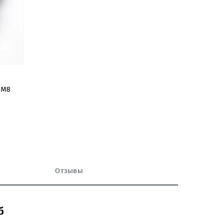
 М8
Отзывы
б