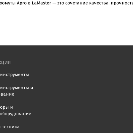
хомуты Apro в LaMaster — это сочетание качества, прочност
КЦИЯ
оинструменты
инструменты и
ование
торы и
ооборудование
 техника