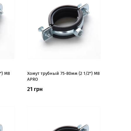
') М8
Хомут трубный 75-80мм (2 1/2'') М8
APRO
21 грн