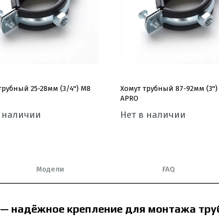
трубный 25-28мм (3/4'') М8
Хомут трубный 87-92мм (3'')
APRO
в наличии
Нет в наличии
Модели
FAQ
o — надёжное крепление для монтажа тру