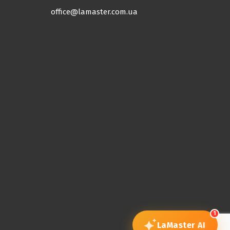
office@lamaster.com.ua
1
LaMaster
AI