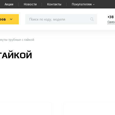
Акции
Новости
Контакты
Покупателям
+38 
ров
Связ
муты трубные с гайкой
ГАЙКОЙ