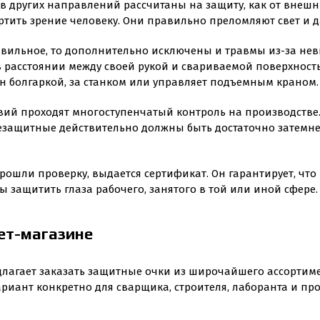
в других направлений рассчитаны на защиту, как от внешних
ртить зрение человеку. Они правильно преломляют свет и д
вильное, то дополнительно исключены и травмы из-за невн
я в расстоянии между своей рукой и свариваемой поверхнос
он болгаркой, за станком или управляет подъемным краном.
вий проходят многоступенчатый контроль на производстве.
цезащитные действительно должны быть достаточно затемн
прошли проверку, выдается сертификат. Он гарантирует, чт
ы защитить глаза рабочего, занятого в той или иной сфере.
ет-магазине
едлагает заказать защитные очки из широчайшего ассортиме
риант конкретно для сварщика, строителя, лаборанта и про