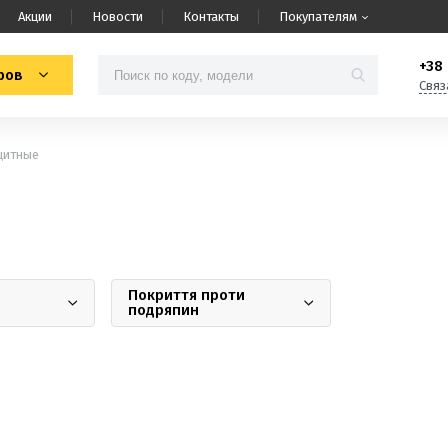
Акции
Новости
Контакты
Покупателям
+38 
ров
Связ
щитные
Покриття проти
подряпин