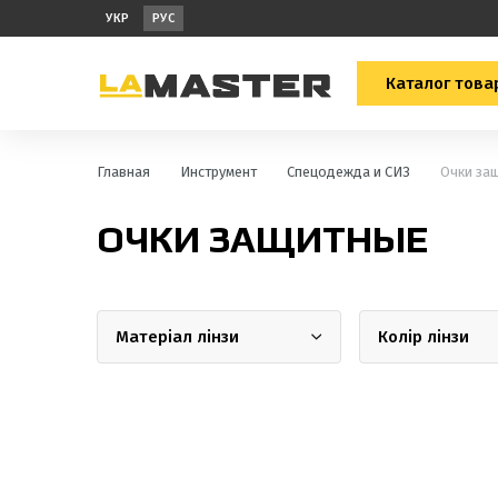
УКР
РУС
Каталог това
Главная
Инструмент
Спецодежда и СИЗ
Очки за
ОЧКИ ЗАЩИТНЫЕ
Матеріал лінзи
Колір лінзи