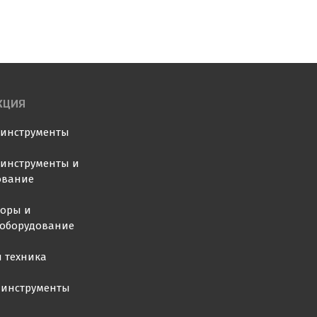
КЦИЯ
оинструменты
инструменты и
ование
торы и
ооборудование
 техника
 инструменты