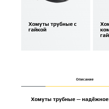
Хомуты трубные с
Хо
гайкой
ко
га
Описание
Хомуты трубные — надёжное 