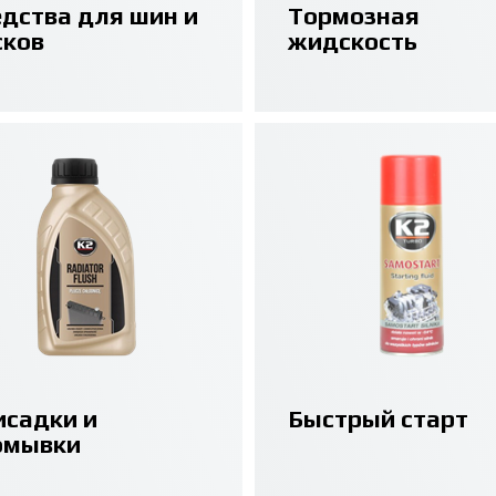
едства для шин и
Тормозная
сков
жидскость
исадки и
Быстрый старт
омывки