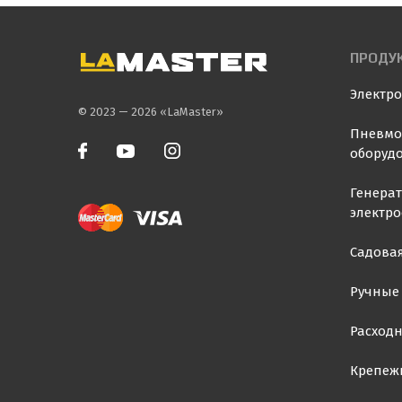
ПРОДУ
Электр
© 2023 — 2026 «LaMaster»
Пневмо
оборуд
Генера
электр
Садовая
Ручные
Расход
Крепеж