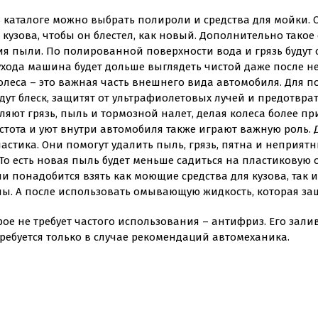
 в каталоге можно выбрать полироли и средства для мойки.
кузова, чтобы он блестел, как новый. Дополнительно такое
я пыли. По полированной поверхности вода и грязь будут ст
ухода машина будет дольше выглядеть чистой даже после н
олеса – это важная часть внешнего вида автомобиля. Для п
дут блеск, защитят от ультрафиолетовых лучей и предотврат
аляют грязь, пыль и тормозной налет, делая колеса более п
истота и уют внутри автомобиля также играют важную роль.
астика. Они помогут удалить пыль, грязь, пятна и неприят
о есть новая пыль будет меньше садиться на пластиковую 
ели понадобится взять как моющие средства для кузова, так
ины. А после использовать омывающую жидкость, которая за
орое не требует частого использования – антифриз. Его зал
ребуется только в случае рекомендаций автомеханика.