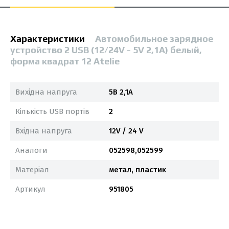
Характеристики
Автомобильное зарядное
устройство 2 USB (12/24V - 5V 2,1A) белый,
форма квадрат 12 Atelie
Вихідна напруга
5В 2,1А
Кількість USB портів
2
Вхідна напруга
12V / 24 V
Аналоги
052598,052599
Матеріал
метал, пластик
Артикул
951805