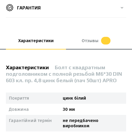
ГАРАНТИЯ
Характеристики
Отзывы
Характеристики
Болт с квадратным
подголовником с полной резьбой М6*30 DIN
603 кл. пр. 4,8 цинк белый (пач 50шт) APRO
Покриття
цинк білий
Довжина
30 мм
Гарантійний термін
не передбачено
виробником