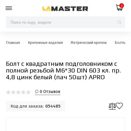
0
Главная
Крепежные изделия
Метрический крепеж
Болты с 
Болт с квадратным подголовником с
полной резьбой М6*30 DIN 603 кл. пр.
4,8 цинк белый (пач 50шт) APRO
0 Отзывов
Код для заказа:
054485