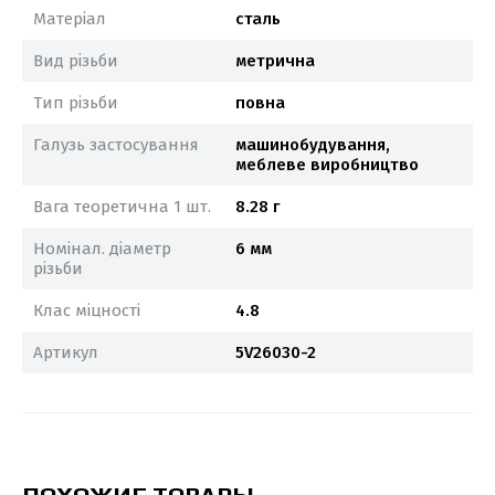
Матеріал
сталь
Вид різьби
метрична
Тип різьби
повна
Галузь застосування
машинобудування,
меблеве виробництво
Вага теоретична 1 шт.
8.28 г
Номінал. діаметр
6 мм
різьби
Клас міцності
4.8
Артикул
5V26030-2