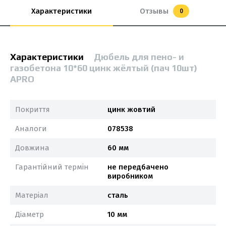
Характеристики
Отзывы
0
Характеристики
Дюбель для пено- и
газобетона 10*60 цинк жёлтый (пач 10шт)
APRO
Покриття
цинк жовтий
Аналоги
078538
Довжина
60 мм
Гарантійний термін
не передбачено
виробником
Матеріал
сталь
Діаметр
10 мм