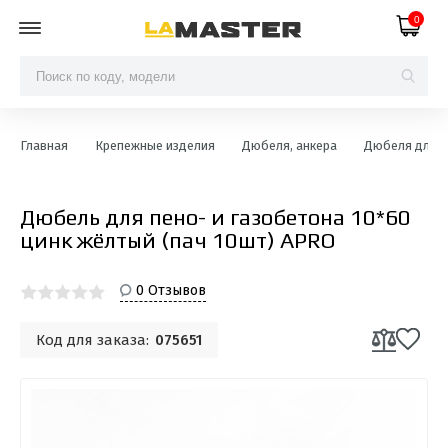
0
Главная
Крепежные изделия
Дюбеля, анкера
Дюбеля для г
Дюбель для пено- и газобетона 10*60
цинк жёлтый (пач 10шт) APRO
0 Отзывов
Код для заказа:
075651