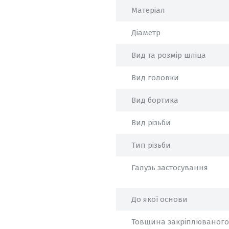
Матеріал
Діаметр
Вид та розмір шліца
Вид головки
Вид бортика
Вид різьби
Тип різьби
Галузь застосування
До якої основи
Товщина закріплюваного 