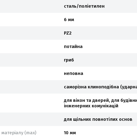
сталь/поліетилен
6 мм
PZ2
потайна
гриб
неповна
саморізна клиноподібна (ударн
для вікон та дверей, для будівн
інженерних комунікацій
для щільних повнотілих основ
матеріалу (max)
10 мм