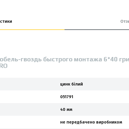
стики
Отз
юбель-гвоздь быстрого монтажа 6*40 гри
RO
цинк білий
051791
40 мм
не передбачено виробником