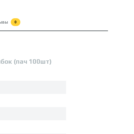
ывы
0
бок (пач 100шт)