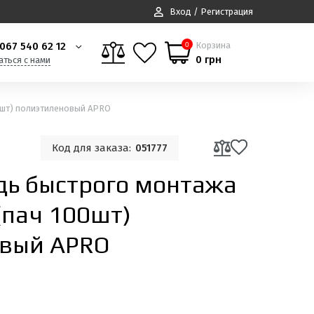
Вход / Регистрация
067 540 62 12
Корзина
0
0 грн
аться с нами
0шт) полиэтиленовый APRO
Код для заказа:
051777
дь быстрого монтажа
(пач 100шт)
овый APRO