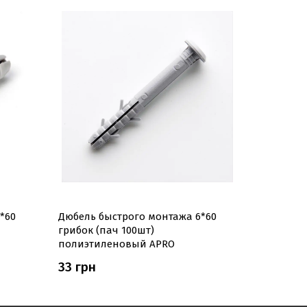
*60
Дюбель быстрого монтажа 6*60
Дюбель б
грибок (пач 100шт)
грибок (п
полиэтиленовый APRO
полиэти
33 грн
27 грн