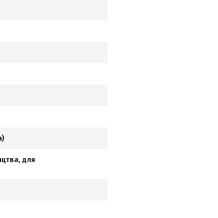
а)
ицтва, для