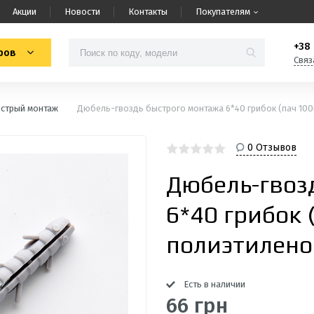
Акции
Новости
Контакты
Покупателям
+38 
ров
Связ
стрый монтаж
Дюбель-гвоздь быстрого монтажа 6*40 грибок (пач 10
0 Отзывов
Дюбель-гвоз
6*40 грибок 
полиэтилен
Есть в наличии
66 грн